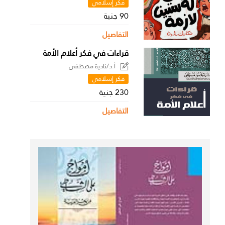
فكر إسلامي
90 جنية
التفاصيل
قراءات في فكر أعلام الأمة
أ.د/نادية مصطفى
فكر إسلامي
230 جنية
التفاصيل