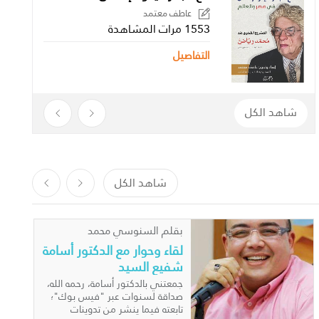
عاطف معتمد
1553 مرات المشاهدة
التفاصيل
شاهد الكل
شاهد الكل
بقلم السنوسي محمد
السنوسي
لقاء وحوار مع الدكتور أسامة
شفيع السيد
جمعتني بالدكتور أسامة، رحمه الله، صداقة لسنوات عبر "فيس بوك"؛ تابعته فيما ينشر من تدوينات ومقالات فوجدته ذا حظ يُغبط عليه من علوم اللغة والأدب والشريعة والعرفان.. وحينما فاز بجائزة الشيخ حمد للترجمة عام 2018، رأيتها فرصة للاقتراب منه، من خلال حوار فكري عن كتابه الفائز وما يثيره من قضايا.. اتفقنا على اللقاء بمكتبه بالعامرة "دار العلوم"، وأحسست أنه ليس لقاءنا الأول، وربما كان الأول بعد المائة.. استمر اللقاء ساعتين تقريبًا، شمل موضوعات شتى، في الحوار وغيره.. وحين هممت بالانصراف فاجأني بهدية قيمة، كانت هي الكتاب الفائز.. ويا لها من جائزة أسعدتني كثيرًا، فهي جائزة عالية القيمة وغالية الثمن أيضًا.. أترككم مع هذا الحوار الذي نشر في 17/ 2/ 2019م.. سائلاً الله تعالى أن يتغمد د. أسامة بواسع رحمته، وأن يجزل له المثوبة والعطاء، وأن يرزق محبيه الكرام جميعًا الصبر والسلوان.. وإنا لله وإنا إليه راجعون.. .................. ---- أسامة شفيع: سعادتي مضاعفة بجائزة الشيخ حمد للترجمة ---- حوار: السنوسي محمد السنوسي كثيرة هي التحديات التي تواجه العقل المسلم في الوقت الراهن، خاصة التي تتعلق بالأفكار الوافدة والفلسفات الحديثة، التي يتضاعف تأثيرها بدرجة كبرى على الشباب.. ومن هنا، كانت الحاجة إلى تحصين العقل المسلم، وإكسابه القدرة على مناقشة هذه الأفكار وفرزها، والوقوف على أرضية صلبة من الفكر الإسلامي؛ مما يُعنى به “علم الكلام” من بين العلوم الإسلامية المتعددة. ولهذا، فمن المهم متابعة الجديد في الدراسات الكلامية، لاسيما الغربية منها، لأنها تطلعنا على مناهج دراسية جديدة، وعلى نظرة مغايرة لقضايا هذا العلم وإشكالياته. وفي هذا السياق، يأتي كتاب (المرجع في علم الكلام)، الذي صدر عن جامعة أكسفورد، بتحرير المستشرقة زابينه شميتكه، وحظي بترجمة رائعة من الدكتور أسامة شفيع السيد، نال عنها جائزة الشيخ حمد للترجمة والتفاهم الدولي لعام 2018م. وأسامة شفيع مدرس بقسم الشريعة بكلية دار العلوم، جامعة القاهرة، حصل على الماجستير سنة 2003، عن أطروحته (الفكر الفقهي عند محيي الدين ابن عربي)، كما حصل على الدكتوراه من جامعة Rouen Normandie، بفرنسا، عن أطروحته (امتناع المسئولية الجنائية في الفقه الإسلامي). وفي هذا الحوار نتعرف معه على أهمية (المرجع في علم الكلام)، وما يقدمه للدراسات الكلامية المعاصرة، وعلى قضايا أخرى تتصل بالتجديد في هذا العلم.. فإلى التفاصيل: ** حصلتم مؤخرًا على جائزة الشيخ حمد للترجمة والتفاهم الدولي، عن ترجمتكم كتاب (المرجع في تاريخ علم الكلام).. كيف استقبلتم هذا النبأ؟ وماذا يمثله لكم؟ لا أكتمك سرًّا أني حين كنت أعمل في هذه الترجمة، لم تكن الجائزة بعيدة عن آمالي.. وكنت أشعر بقيمة الكتاب من عدة جهات، منها أن الكتاب حديث الظهور، فقد صدر عام 2016م، وأنه صدر عن جهة محترمة علميًّا هي جامعة أكسفورد، ومنها أنه ضخم واشترك فيه 37 باحثًا من بلاد شتى.. ومنها ما يتعلق بنعمة الله عليّ في الترجمة والأداء، فمتابعة “سوق الترجمة” تُشعرك بالأرضية التي تقف عليها، من حيث التقدم أو التأخر أو التوسط. فالجائزة لم تكن بعيدة عن طموحي، بل كانت مرجوَّة، وبخاصة أنني تقدمت إليها في العام السابق، عن كتاب (النشأة الثانية للفقه الإسلامي: المذهب الحنفي في فجر الدولة العثمانية الحديثة)، الذي ترجمته بالاشتراك مع أخي وصديقي الدكتور أحمد محمود. وعلى الرغم من أن هذا الكتاب لم يفز، فإنه كان متقدمًا في المكانة بين الكتب المرشحة. وهذا التوقع بالفوز لا ينفي طبعًا الشعور الكبير بالفرح حين حصلت على الجائزة، لأنها جائزة كبيرة أدبيًّا وماديًّا. وقد سعدت بها سعادة مضاعفة، لأنني نلتها- بحمد الله- في سن صغيرة بالنظر إلى المعتاد في أمثال هذه الجوائز. ومما زاد سعادتي أن أحد المسئولين عن الجائزة تعجب عندما رآني، وقال لي ممازحًا: ظننتك شيخًا في عامه التسعين! ** كيف استقبلت الأوساط العلمية والأكاديمية ترجمتكم؟ ما يصلني عن الكتاب أن من يقرؤه يحمده، ويحمد الجهد المبذول فيه بفضل الله.. وإذا كان الحصول على الجائزة يقتضي بداهةً أن طائفة من الأكاديميين قد اطلعوا عليه، أعني لجان التحكيم التي تتكون من أساتذة متخصصين، فإن في الفوز بها شهادة علمية بحق الكتاب.. وقد أسعدني أن الأستاذ المحكم لقيني في الحفل وأثنى كثيرًا على الترجمة وناداني مرحبًا: “أهلاً بصاحب الترجمة المُعَلِّمَة”، ووصفها بأنها “ترجمة بديعة”، وطلب مني ترجمة بالفرنسية فأهديته ترجمتي لكتاب (الشرق والغرب) للفرنسي المسلم رينيه جينو (عبد الواحد يحيى). وقد نُقل إليَّ- عن طريق دار النشر- ترحيبُ المتخصصين بالكتاب وثناؤهم عليه.. وفي المقدمة الضافية للكتاب أثنى أستاذنا العلامة حسن الشافعي على الكتاب وعلى الترجمة. ** ما الجديد الذي يقدمه (المرجع في تاريخ علم الكلام)؟ في المقدمة المفصَّلة التي كتبتها محررة الكتاب زابينه شميتكه، شكت من عدم عناية المستشرقين بعلم الكلام على غرار عنايتهم بالعلوم الإسلامية الأخرى، كالفقه والتفسير.. وعللت ذلك بقلة المصادر إلى عهد قريب، وأن كثيرًا منها لم يزل مخطوطًا، مما صرف الناس كثيرًا عن علم الكلام.. ولكن في الفترة الأخيرة بدأ اكتشاف كثير من المخطوطات وتحقيقها، وهو ما ضاعف الجهود في هذا المجال. والجديد الذي يقدمه هذا الكتاب هو فكرته، من حيث إنه كتاب مرجعي، يشترك فيه 37 باحثًا من شتى بقاع الأرض، كل واحد منهم يكتب في الموضوع الذي درسه وتوفَّر على معرفة تفاصيله، ضمن رؤية تكاملية وضعتها الأستاذة المحررة؛ من حيث النشأة ثم ما تلاها من مراحل، وصولاً إلى علم الكلام في الوقت الحالي وجهود التجديد فيه، أو ما يُسمَّى بعلم الكلام الجديد. فميزة الكتاب أن كل من شارك فيه يكتب في الموضوع الذي انقطع له وتخصص فيه، ويكتب ما انتهى إليه من آراء؛ حتى إن المذهب الكلامي الواحد يكتب فيه أكثر من مشارك، مما يعطي رؤى ثرية متكاملة في الموضوع.. وهذا العمل الجماعي بهذه الصورة، وبخاصة مع توافر محرر جيد وإمكانات مادية، يعطي تصورًا هائلاً أو واسعًا لتاريخ العلم. ولكيلا يكون الكتاب مقصورًا على “تاريخ” علم الكلام، حوى فصلين تضمنا مباحث “نظرية” تهتم بالأفكار الكبرى في هذا العلم.. وهذان الجانبان مهمان في “التأريخ” لأي علم؛ فتُعطَى أولاً رؤية “بانورامية” لتاريخ العلم، ثم يُقدَّم “تاريخ تفصيليّ” لبعض قضاياه ونظرياته. وقد قال أستاذنا الدكتور حسن الشافعي في تقديمه، عن هذا الكتاب: “إنه عمل بالغ الأهمية من الناحية الأكاديمية، ويمتاز بنظرة شاملة ومعاصرة إلى تاريخ هذا العلم وواقعه المعاصر.. ويتناول مجالات قلَّما نعرض لها نحن في بحوثنا العربية: ومن أبرزها العناية بالبوادر والمقدمات التي سبقت المذاهب الناضجة المستقرة”. ** إذن، ما الفرق بين تناول الدارسين العرب ونظرائهم الغربيين لـ”علم الكلام”؟ هذا سؤال واسع جدًّا، ومن الصعب أن يقوم المرء بدور الحكم بين الدارسين العرب والغربيين؛ لأنه هذا يقتضي دراسة كل الجهود على هذين الصعيدين.. لكن يمكن لنا أن نقول: يوجد هناك فرق عام لا يتصل بعلم الكلام خاصة، وإنما يتصل بالعقلية الغربية والعقلية الشرقية، ويتصل بـ”الانتماء”. فالغربي حين يدرس هذا العلم، يدرسه وهو غير منتمٍ لأي من الفرق الكلامية، بل إنه لا يكون مسلمًا أصلاً في الغالب؛ فلا يحكِّم معتقده في البحث العلمي. وفيما يتصل بما أشرنا إليه من وجود فارق بين العقلية الغربية والعقلية الشرقية: نحن نقتصر- في العموم- على الوصف، في حين يهتمون هم بالبحث عما وراء الموصوف؛ أي يهتمون بتحليل الأفكار بينما نكتفي نحن بوصفها.. ولعل السبب في هذا مرجعه إلى أصول النشأة ونُظم التعليم.. وهنا أود أن ألفت النظر إلى أنني بهذا الكلام لا أمدح ولا أذم، وإنما أصف واقعًا أراه. كما أن هناك كتابات عربية تلتزم بالمنهج التحليلي والنقدي، وقد استند الكتاب إلى بعضها.. لكن نحن نتحدث بصفة عامة. فالطالب الغربي ينشأ من صغره على فكرة التحليل، وعدم الاكتفاء بالظاهر، ويُربَّى على البحث عما وراء العبارات، واستخلاص النتائج بحرية شديدة، ولو انتهى إلى نتائج قد تكون “فادحة” إذا قيلت في بيئة أخرى.. هو يلتزم فحسب بالمقدمات العلمية، ولا بأس بالنتائج التي تفضي إليها هذه المقدمات. ** تناوَلَ الكتاب الوقائع التاريخية- مثل محنة خلق القرآن- بما أبرز العلاقة بين الحركة العلمية والأوضاع السياسية والاجتماعية.. كيف جاء ذلك؟ وكيف يمكن تجنب التأثير السلبي لهذه العلاقة على مسار البحث العلمي؟ الكتاب طرح رؤية أوَّلت ما حدث في محنة خلق القرآن بأن الفقهاء كانوا قد سيطروا على العامة، وأراد المأمون أن يرد للأمراء هيبتهم فنكَّل بمن خالفه من الفقهاء ورجال الدين.. وهذه رؤية تنم عن عدم دراية كافية بالمجتمع العربي والإسلامي، وتقيسه على المجتمع الغربي الذي ينتمي إليه الباحث. وهي رؤية علمانية مادية لتفسير هذه المحنة؛ وإلا فهل يُعقل أن يتحمل الإمام أحمد ما تحمل لمجرد الحفاظ على ما يقال عن “المكانة والنفوذ” للفقهاء ورجال الدين، أو التنازع على السلطة.. أم أن الأمر يتعلق بالعقيدة والتضحية في سبيلها، مما لا يفهمه من ينطلق من منظور مادي فقط؟! ومن الوارد جدًّا أن يكون الخليفة المأمون، وهو رجل مثقف، قد أراد أن يفرض ما رآه صوابًا، وليس الأمر استردادًا للسلطة والنفوذ.. ومن الجائز أن يكون قد نكَّل بالعلماء وهو يرى أنه يتقرب إلى الله بذلك. فعدم التفرقة بين المجتمعات إحدى مشكلات البحث العلمي عند الغربيين؛ وقد أشار لذلك أكثر من باحث عربي، منهم المؤرخ الكبير الدكتور قاسم عبده قاسم. وعدمُ تصور طبيعة المجتمع الديني المسلم، يوقع الباحثين الغربيين في أخطاء؛ لأنه حتى الذين يتصورونه منهم مجتمعًا “دينيًّا”، يفهمونه على الصورة المسيحية؛ وهذا غير صحيح بالنظر إلى المجتمع الديني المسلم. أما فيما يتعلق بالشق الثاني من السؤال، فالحق أن من الصعب تجنب التأثير السلبي للأوضاع الاجتماعية في مساراتها المتعددة، على البحث العلمي.. لأنه حتى في الغرب، كان الاستشراق هناك لوقت قريب أداة من أدوات السياسة، وإنْ تحرر من ذلك الآن كثيرًا.. فلا مفر من بقاء حالة الشد والجذب بينهما.. ويبقى الأمر متعلقًا بوجود دور الباحث الذي يتمسك برأيه متى اعتقد أنه صواب. ** ما أبرز الاتجاهات الحديثة في “علم الكلام” كما رصدها هذا الكتاب؟ في الفصل الأربعين من الكتاب، وهو أطول الفصول، رصدت الباحثة روتراوت فيلانت الاتجاهات الحديثة في تجديد علم الكلام، من بلاد شتى، مرورًا بالإمام محمد عبده الذي حرص على تذويب الفوارق بين مدارس علم الكلام، كما في كتابه (رسالة التوحيد)، وما تابعه عليه تلميذه الشيخ محمد رشيد رضا، وإن كان الأخير أقرب للسلفية من أستاذه.. ووصولاً إلى مسارات البعض حديثًا في تقديم “علم كلام جديد” يتحرر من كل شيء، حتى دخل في هذا المجال من ليس من أهله! ولكن الفكرة الأوضح في تجديد علم الكلام هي أن القدماء كانوا يشتغلون بهذا العلم ردًّا على الفلاسفة اليونان ومن تبعهم من فلاسفة الإسلام، وكان هؤلاء الفلاسفة يعرضون لمشكلات معينة، ودَفْعُ هذه المشكلات يكون بطريقة معينة.. لكن اختلف الأمر الآن، وصرنا أمام موجات إلحادية ومدارس فلسفية جديدة.. فإذا كان علماء الكلام القدماء قد عُنوا بدراسة الفلسفة القديمة ردًّا على الفلاسفة، فمن الواجب على علماء الكلام المُحْدَثين أن يدرسوا الفلسفة الحديثة ليستطيعوا الرد عليها.. وهنا نعود إلى أصل نشأة علم الكلام، وهي أنه نشأ دفاعًا عن العقيدة؛ فإذا كان العدو قد تغير، فلابد من تغيير أساليب مواجهته.. ونحن الآن بصدد أفكار جديدة، وعلى رأسها قضية النزاع بين الدين والعلم، وما تستتبعه من قضايا مثل “الإعجاز العلمي” في القرآن الكريم. وإذا كان الأمر كذلك، فعلى المشتغل بعلم الكلام الحديث أن يدرس الفلسفة الحديثة، ويطلع على العلم التجريبي ونتائجه ونظرياته، بعد أن يكون قد رسخت قدمه أولاً في العلوم الشرعية، واطلع على المدارس الإسلامية ليوظفها جميعًا، على ما بينها من خلاف، في الدفاع عن الإسلام، كما فعل الغزالي في كتابه (تهافت الفلاسفة)؛ فقد كان منهجه الاستفادة من الفرق الإسل