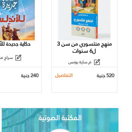
منهج منتسوري من سن 3
حكاية جديدة لل
ل6 سنوات
سراج مني
م.سارة يونس
520 جنية
240 جنية
التفاصيل
المكتبة الصوتية