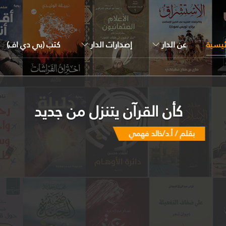
ئيسية
عن الدار
إصدارات الدار
كتب (بي دي اف)
كأن القرآن يتنزل من جديد
بقلم / أ.د/خالد فهمي
04/06/2021
كيف ترون الحاجة إلى قراءة متجددة للقرآن الكريم؟ في سياق الحديث عن هذا السؤال، هناك مشكل كامن وراءه، وهو أن الله سبحانه وتعالى شاءت إرادته أن الوحي ينقطع، بموجب اعتقادنا نحن المسلمين؛ فالقرآن آخر نُسَخ الوحي من السماء.. وبعد وفاة النبي صلى الله عليه وسلم عاش المسلمون ما يزيد على أربعة عشر قرنًا حتى يومنا هذا، وهذه المدة الزمنية الطويلة بها عديد من المشكلات والتحديات والصراعات.. فلو أن الوحي مازال يتنزل طوال هذه المدة، إذن لم تكن ثمة مشكلة؛ لأن الوحي حينئذ كفيل بمعالجة ما يطرأ خلال تلك الفترات من مشكلات وتحديات. أَمَا وقد انقطع الوحي بوفاة النبي صلى الله عليه وسلم الخاتم، فهنا ثمة إشكال، وهو أن القرآن الكريم لابد أن يستجيب لمطالب الأجيال القادمة، فيمنحها منهجًا وآلياتٍ ووسائلَ وطرقًا لعلاج المشكلات الحادثة.. فهذا أول سبب حقيقي لفكرة الدعوة إلى تدبر القرآن من جديد، وتجديد قراءته باستمرار.. يضاف إلى ذلك بُعْد تاريخي نستفيده من سلوك المسلمين عبر أجيالهم المتتالية، وهو أن معاودة النظر في القرآن الكريم على هَدْي المشكلات الجديدة سنةٌ ثابتة في الاجتماع الإسلامي. فالنبي صلى الله عليه وسلم قد فسَّر القرآن معالِجًا مشكلات راهنة هي مشكلا جيل التلقي، وهذا التفسير مرصود في كتب السنة النبوية، فنجد عند البخاري وغيره بابًا يسمى (باب التفسير)، وهو نشاط النبي صلى الله عليه وسلم في تنزيل القرآن الكريم على مطالب واحتياجات العصر الأول.. لكن في زمن الصحابة وبعد وفاة النبي صلى الله عليه وسلم نجد أنهم لم يكتفوا بما عرفوه من تفسير النبي صلى الله عليه وسلم للقرآن، بل أخذوا يضيفون إلى ذلك تفسيرًا خاصًّا بهم: (تفسير الصحابة)، وهذا يعني أحد أمرين: إما أن ما تركه النبي صلى الله عليه وسلم من تفسير كان ناقصًا؛ وهذا أمر محال عليه صلى الله عليه وسلم.. وإما أن ثمة جديدًا حدث دفعهم ليعاودوا النظر في كتاب الله على هَدْي مطالب الجيل الجديد؛ وهذا هو السبب المقبول لظهور (تفاسير الصحابة) بعد تفسير النبي صلى الله عليه وسلم.. وأيضًا لظهور (تفاسير التابعين) بعد تفاسير الصحابة. وكذا لظهور كتب متعددة من التفاسير في كل جيل لاحق بعد الجيل السابق.. حتى يومنا هذا. فظهور تفاسير جديدة متتالية لا يعني قصور التفاسير السابقة عليها، وإنما يعني أن جيل اللحظة الراهنة من حقه أن يستخرج مطالبه وحلَّ مشكلاته من القرآن الكريم؛ وهذا لا يكون إلا بقراءة متجددة للكتاب العزيز. ويمكن أن نضيف سببًا ثالثًا للسببين السابقين- اللذان هما سببان عقليان- يُستفاد من منهج الشريعة وأصول التفسير.. هو أن علماء القرآن يقررون أن النشاط التفسيري قائم على عمودين: عمود ثابت لا يتغير، وهو تفسير القرآن بموجب قواعد اللسان العربي: {إِنَّا جَعَلْنَاهُ قُرْآنًا عَرَبِيًّا لَّعَلَّكُمْ تَعْقِلُونَ} (الزخرف:3)، {قُرْآنًا عَرَبِيًّا غَيْرَ ذِي عِوَجٍ لَّعَلَّهُمْ يَتَّقُونَ} (الزمر: 28). وقواعد اللغة لا تتغير إلا إذا ماتت اللغة أو اختُرقت وغُزيت؛ وهو أمر غير حاصل في اللغة العربية. أما العمود الثاني فهو قواعد الزمان. وابن عباس رضي الله عنهما له قول مهم، هو أن القرآن يفسره الزمان؛ أي أن على كل جيل من أجيال المسلمين المتلاحقة أن ينظر في الكتاب العزيز على هَدي من مشكلات هذا الجيل (أي الزمان)، ثم يفهم هذه المشكلات في أصول قواعد اللسان.. وبتطبيق هذين الأمرين يَنتج لنا تفسيرٌ جديد: متفقٌ مع القدماء في الأصول اللغوية وما تقتضيه، ومختلفٌ عنهم في أنه يستجيب لمشكلات هذا الجيل الراهن. فمن حيث مقتضيات العقل وموجبات أصول التفسير، نحن بحاجة إلى تدبر جديد للقرآن الكريم. القول بضرورة هذه القراءة المتجددة للقرآن الكريم، ألا يفتح الباب أمام تطويع النص القرآني للواقع، أو لإسقاط الواقع عليه؟ بشكل نظري، نعم كل قراءة جديدة تحتمل هذا الهاجس؛ لكن، وكما أشرنا، عندنا في أصول التفسير “عمود ثابت”، أُشبِّهه بكتلة مغناطيس ضخمة تستطيع أن تجذب إليها قطعة الحديد المتغيرة الدائرة في فلكها.. فمتى تنحرف قطعة الحديد؟ تنحرف إذا خرجت عن المجال المغناطيسي.. إذن، متى تنحرف القراءة الجديدة؟ وما هي حدود المرونة المسموحة لها؟ إنها حدود اللسان العربي الذي يُشبه قطعة المغناطيس.. وهذه الحدود هي العمود الثابت الذي لا يتغير.. أما العمود المتغير فهو قواعد الزمان.. فإذا ابتعدنا عن المجال المغناطيسي، أي قواعد اللسان، انحرفنا.. وبسبب هذا الابتعاد عُرِف في تراثنا التفسير الشاذ، أو التفسير الباطني، أو غير المقبول. فأحد شروط التفسير ألا نستخرج شيئًا مخالفًا لما كان يُعرف من دلالات الألفاظ ساعة نزول القرآن الكريم.. وكمثال على هذا، فإن “الزنا” محرم في الإسلام بنصوص ثابتة قطعية الثبوت والدلالة، ومعناه اللغوي معروف وواضح.. قال تعالى: {وَلَا تَقْرَبُوا الزِّنَا إِنَّهُ كَانَ فَاحِشَةً وَسَاءَ سَبِيلًا} (الأنعام: 32).. فإذا جاء أحدهم- كما في بعض التفسيرات الشيعية والباطنية- وفسره بأنه ليس إلقاء نطفة رجل في رحم من لا تحل، وإنما إلقاء العلم لمن لا يستحق؛ فإننا نحكم على هذه القراءة بالرفض والشذوذ ولا نقيم لها وزنًا؛ لأنها خالفت المعنى اللغوي المعروف من كلمة “الزنا” المرادة بالتحريم بنصوص ثابتة لا لبس فيها. أما إذا فهمنا بأن الآية السابقة تفيد أيضًا تحريمَ مشاهد التعري، أو تحريم الميوعة في الكلام، أو تحريم استعمال المرأة المتعرية في الإعلانات- وهذه حادثة جديد لم تكن معروفة ساعة تنزل القرآن- فإننا نعتبر هذه القراءات صحيحة، ومازالت تدور في “المجال المغناطيس”، أي في دائرة الدلالات اللغوية المعروفة للآية الكريمة؛ فبين هذه المشاهد والإعلانات، والزنا: جزء مشترك؛ هو التعري.. كما أن الميوعة في الكلام سبيل إلى الفاحشة. إذن، ما أهم الضوابط التي ينبغي الالتزام بها حتى نُبقي على أصالة النص القرآني ومعاصرته في آن واحد؛ أي بعيدًا عن تجميد النص أو تجاوزه؟ تتمثل أهم هذه الضوابط في ضابطين أساسيين، كما أشرنا، وهما مستمدان من تعريف القرآن الكريم تعريفًا موجزًا بأنه (كلام الله). فالضابط الأول يتعلق بكون القرآن (كلام)، من أول الصوت إلى النص.. وهذا الكلام عربي؛ فينبغي أن يُفهم في ضوء ما تمليه قواعد اللغة العربية، من حيث الدلالة والاشتقاق وغير ذلك. فمثلاً، الجملة الاسمية التي لا توجد بها قريبة زمنية، تكون منفتحة على الزمان؛ فإذا قال القرآن {اللَّهُ أَحَدٌ}، فهذا يعني أن الله أحد في الماضي والحاضر والمستقبل، ولا يجوز ادعاء تخصيص دلالة الآية بزمانٍ ما. أما الضباط الثاني فيتعلق بكون القرآن (كلام الله)، أي يُفهم في ضوء كونه وحيًا مُنزَّلاً من الله، وليس مجرد كونه (كلام).. وهذا ما تكفل ببيانه علوم القرآن؛ من الناسخ والمنسوخ، أسباب النزول، المكي والمدني، المحكم والمتشابه، المطلق والمقيد، وغير ذلك. ثم نضيف لهذين الضابطين ضابطًا ثالثًا، وهو مقاصد القرآن؛ المتمثلة في رحمة الناس، وهداية الناس، وتعاون الناس.. والقرآن بالأساس هو كتاب هداية لا علوم (Science)؛ وإن كانت فيه إشارات عن الجغرافيا والتاريخ والجيولوجيا وغير ذلك، لكن بهدف خدمة الأساس الذي أعلن عنه.. وينبغي أن نحترم اعترافات النص القرآني عن نفسه إذ يقول في مفتتحه: {ذَٰلِكَ الْكِتَابُ لَا رَيْبَ فِيهِ هُدًى لِّلْمُتَّقِينَ} (البقرة: 2)، كما قال فيما أُمرنا أن ندعو به ونردده في صلواتنا: {اهْدِنَا الصِّرَاطَ الْمُسْتَقِيمَ} (الفاتحة: 6). فإذا دعوتُ إلى المحافظة على النسيج الوطني الاجتماعي بين المسلمين وغيرهم، وإلى أن يتضامن أصحاب الرسالات السماو