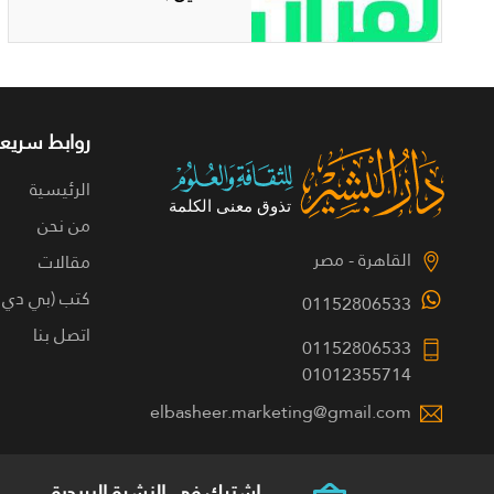
روابط سريعة
الرئيسية
من نحن
القاهرة - مصر
مقالات
كتب (بي دي 
01152806533
اتصل بنا
01152806533
01012355714
elbasheer.marketing@gmail.com
اشترك فى النشرة البريدية