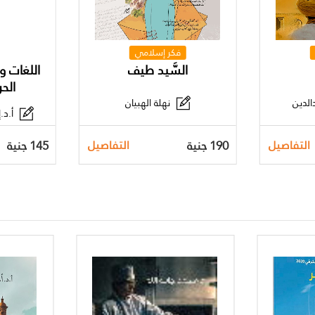
فكر إسلامي
السَّيد طيف
اللغات و
الحر
الدين
نهلة الهبيان
أ.د.
190 جنية
145 جنية
التفاصيل
التفاصيل