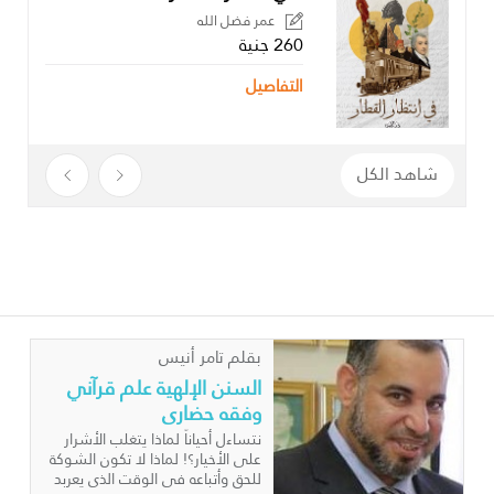
عمر فضل الله
260 جنية
التفاصيل
شاهد الكل
بقلم تامر أنيس
السنن الإلهية علم قرآني
وفقه حضاري
نتساءل أحياناً لماذا يتغلب الأشرار على الأخيار؟! لماذا لا تكون الشوكة للحق وأتباعه في الوقت الذي يعربد فيه الباطل بأنذاله؟! لماذا لا تُنصر دعوة المقهورين؟! لماذا لا تُكف أيادِ الباطشين؟! كيف نعبر؟! ما النجاة؟! أين الخلاص؟! ومتى؟! هذه الأسئلة وما يشابهها تؤرق أيامنا وتحير ألبابنا وتعصف بأذهاننا! وما يجعل هذه التساؤلات ترتقي إلى مستوى الإشكالات، كونُ الأمة الإسلامية هي أمةُ القرآن، والقرآن تضمن جملةً من المبادئ والأحكامِ التي تُغطِّي جوانبَ الحياة الرئيسيةِ وتستوعب قضايا الإنسان الأساسية، وتطرح أمام الإنسانيةِ مناهج التدبر والتأمل والعمل والتفعيل. فكيف بأمة لها كتابٌ بهذا الحجم من الأهمية والقدر أن تكون على هذا الوضعِ من سوء الحال والمآل، ما لم يكن ثمة خللٌ واضطرابٌ قد أصاب علاقتها بكتاب ربها وسنة نبيها فهماً وتنزيلاً؟ فإلى أي حد يمكن للوعي بالفقه السنني وتعقلِ العلاقة الترابطية بين السنن الشرعية والسنن الكونية أن يعيد للأمة الإسلاميةِ دورَها الريادي ويدفعَ بها نحو استئناف الفعل الحضاري؟ للإجابة عن هذا التساؤل الرئيس وما يتناسل عنه من أسئلة فرعية، ولتنوير القراء والباحثين والمتابعين حول هذا الموضوع وبيان مداركه وآفاقه، استضاف موقع منار الإسلام من خلال برنامجه الشهري “ضيف المنار” والذي يبث مباشرة عبر صفحة الموقع بالفايسبوك، كل من الدكتورين خميس رمضان من مصر الشقيقة، والدكتور رشيد كهوس من المغرب الحبيب، وذلك لما قدماه من جهد معتبر وواعد، بحثا وتنقيبا وجمعا وتنظيرا، وفيما يلي نص الحوار مع الدكتور خميس رمضان، وسنعود لاحقا لنشر نص الحوار مع الدكتور رشيد كهوس. الدكتور خميس رمضان من مواليد سنة 1971م في بني سويف- صعيد مصر، أستاذ مشارك في التفسير وعلوم القرآن في كلية الشريعة بجامعة قطر، من أهل الله وخاصته فهو الحافظ للقرآن الكريم والمجاز بالقراءات السبع المتواترة، المجاز في الكتب الستة للسنة النبوية المطهرة، وعضو الاتحاد العالمي لعلماء المسلمين، الحائز على درجة الدكتوراه في التفسير وعلوم القرآن بتقدير مع مرتبة الشرف الأولى، والذي عمل وحاضر في عدد من الجامعات في مصر والسعودية وقطر ولبنان وتركيا، وصاحب الاهتمام البحثي والدعوي بالسنن الربانية؛ تأصيلاً وتطبيقًا.. صدر له عدد من الدراسات في التمكين وفي التفسير الموضوعي وقواعد فهم القرآن نذكر منها: “موازنة بين منهجَيْ مدرسة المنار ومدرسة الأُمناء في تفسير وعلوم القرآن”، “مفهوم السنن الربانية”، “فهم القرآن بين القواعد الضابطة والمزالق المهلكة”، “الحرية وأثرها في الشهود الحضاري للأمة المسلمة في المنظور القرآني”، “محاور المشروع الفكري لدى الشيخ محمد الغزالي” ولديه مشروع علمي “نحو تفسير سنني للقرآن الكريم” صدر منه ثلاثون دراسة، فأهلا وسهلا ومرحبا بالدكتور رمضان خميس زكي عبد التواب. نظرا للظرفية التي تمر بها أمتنا الإسلامية أولا، ولأهمية وراهنية الموضوع المختار السنن الإلهية علم قرآني وفقه حضاري، واغتناما للوقت وحتى نستفيد من ضيفين الكريمين سندلف إلى صلب الموضوع مباشرة، وسيكون الوقوف على البعد الإنساني لكل ضيف متضمنا لا مستقلا، وسنستعيض عن فقرة الشهادات بملتمس من كل ضيف أن يشهد للآخر، فهل من تعقيب أولي للدكتور خميس، وماذا يمكن أن يقول لنا عن الدكتور رشيد كهوس؟ جواب الدكتور خميس رمضان : أهلا وسهلا ومرحبا بكم جميعا، السلام عليكم ورحمة الله وبركاته. بسم الله الرحمن الرحيم حمدا لله وحده وصلاة وسلاما على من لا نبي بعده، محمد صلى الله عليه وسلم وآله وصحبه أما بعد، فشكر الله لكم هذه الدعوة الكريمة والاستضافة الكريمة على مائدة قرآنية كريمة ونبوية كريمة، وفي هذا الظرف الذي تعيشه أمتنا الإسلامية والعربية وعلى وجه الخصوص الأقصى والقدس وما حولهما. والحقيقة حديثي عن فضيلة الدكتور رشيد حديث مجروح وشهادة مجروحة، فهو باحث شاب مجتهد خدوم، عالم باحث حصيف، يسبق بعلمه وفضله وعطائه سنه، وكنت أتواصل مع أخي الدكتور رشيد قبل أن أرى صورته وأن أتعرف عليه، فكنت أرسم صورة شيخ كبير، فلما رأيته حمدت الله سبحانه وتعالى على أن جعل في أمتنا هذه الرموز وهذه الأعلام. الدكتور رشيد لا يحتاج إلى شهادة من مثلي، الحقيقة، تميزه العلمي وتقدمه وأثره وضربه في علم السنن بصفة خاصة ضرب واسع الذيول طويل الأكمام كما يقولون. وعندما أكلف طلابي بالبحث في الدراسات السننية تكون ثلاثة أو أربعة من المراجع التي يحصلون عليها من إنتاج أخي الدكتور رشيد. فأنا أحمد الله عز وجل على أن جعل في أمتنا مثل الدكتور رشيد، وأدعو له بالبركة في الوقت والعلم والقبول والإخلاص، وأن يجعله الله عزو جل ربانيا وعالما مفيدا ينتج ويثمر ويطيل عمره ويحسن عمله ويكثر إنتاجه حتى ننتفع منه. وأنا شخصيا من الذين يقرؤون له وينتفعون به ويتعلمون من كتاباته ومن درسه، والله عز وجل يعيننا ويعينه. هذا سؤال مشترك يستوجب الإجمال، فالتفاصيل لنا معها عودة، هل لكما أن تبينوا لنا كيف تشكلا لديكما الاهتمام بهذا الموضوع؟ وعن الأشخاص الذين أثروا وأثروا مساركما العلمي ومسيرتكما الإيمانية سواء أكانوا ماديين أو معنويين، قدامى أو معاصرين؟ جواب الدكتور خميس رمضان: بسم الله الرحمن الرحيم، لعل ما ذكره فضيلة الدكتور رشيد هو شهادة المحب، وأنا أقول كلامي عن الدكتور رشيد كلام حقائق، فها هو تعرف على السنن في مرحلة البكالوريوس ومثلي تعرف على السنن في مرحلة الماجستير، وهذا هو السبق الطبيعي الذي يؤكد ما قلته، وأسأل الله سبحانه وتعالى أن يديم عليه هذه النعمة وأن يكثر منها. الحقيقة، تعرفت على موضوع السنن في مرحلة الماجستير، رسالتي في الماجستير كانت عن الشيخ محمد الغزالي وجهوده في التفسير وعلوم القرآن. ووجدت أن الشيخ محمد الغزالي يكثر من الحديث عن السنن ويربط بينها وبين واقع الأمة المعيش والتردي الذي تحياه الأمة على مستوى الأفراد، وعلى مستوى الجماعات، وعلى مستوى الشعوب، وعلى مستويات ومحاور متعددة. فلفت نظري هذا الأمر، ومن طبيعتي أنه إذا لفت نظري أمر في دراسة أو بحث أدونه ثم أتابعه فيما بعد حتى ينضج وينمو. وزاد الأمر وضوحا عندما سجلت رسالة الدكتوراه في مدرسة المنار ومدرسة الأمناء. وكما تفضل أخي الدكتور رشيد، مدرسة المنار من أعلامها الشيخ محمد عبده والشيخ رشيد رضى. الشيخ رشيد رضى رحمه الله ورضي عنه وأرضاه، أقول لا تكاد تجد صفحة من صفحات تفسير المنار إلا وفيها حديث قليل أو كثير عن السنن وأقول إنها موسوعة، هذا التفسير موسوعة سننية ومازالت بكرا لم تخدم بالصورة التي تستحقها وكما ينبغي أن يكتب فيه، حتى أنه في الفهرس الموضوعي لتفسير المنار تجد صفحات متعددة تتناول قضية السنن بصورة كبيرة. وكان أول دراسة كتبتها عن السنن: “سنة الله في التمكين”، معظم الدراسات والبحوث التي أكتبها هي عبارة عن أفكار نحتاجها في حياتنا، لذلك أخدمها وأوصلها من الناحية العلمية. فلما كتبت “سنة الله في التمكين”، كتبت الحديث عن السنن في أربعين صفحة تقريبا، و من عادتي أنني إذا كتبت شيئا أعطيه لبعض الزملاء و الفضلاء و الشيوخ لينظروا فيه قبل أن أطرحه للطباعة أو قبل أن أدفعه للتحكيم، فدفعته إلى صديق عزيز و زميل كريم و هو الأستاذ الدكتور أحمد عبد الحليم زميلي في الأزهر في القاهرة، والدكتور رمضان عبد الباسط، والدكتور حبيب الله، و نحن كنا زمانا في القاهرة نسكن بجوار بعضنا و كل واحد عنده سيارة بسيطة لكننا نؤثر أن نذهب سويا و نعود سويا في سيارة واحدة فنتدارس و نتشارك في الحوار، فقالوا لي ثلاثتهم أن البحث يجب أن يكون أقل من هذ، لماذا لا تجعل الحديث عن السنن بحثا مستقلا و الحديث عن التمكين بحثا مستقلا؟ فقلت والله كأن هذا مستنطق أنطقه الله، فبدأت أجمع عن السنن بتوسع، المفهوم والخصائص والآثار، فكانت أول دراسة لي عن “مفهوم السنن وموقف المسلمين منها بين الوعي والسعي”، ثم كلما زدت في القراءة كلما تطورت الفكرة ونضجت إلى حد ما، و مازلت أقول إن هذا المجال مجال خصيب فتوفقت فيه إلى حد ما وأنتجت هذا الإنتاج المتواضع، وهي فرصة أن أدعو إخواني الباحثين وأخواتي الباحثات أن ينعطفوا إلى هذا الميدان الذي تحتاجه الأمة والتي هي عطشى إليه وفي أمس الحاجة إليه. الدكتور خميس: نود أن نتعرف على مفهوم “السنن الإلهية”، خاصة من زاوية القرآن الكريم الذي أشار صراحةً وضمنًا لهذا المفهوم؟ جواب الدكتور خميس رمضان: الحقيقة، أولى بالحديث عن هذا أخي الفاضل فضيلة الدكتور رشيد، لكنكم أبيتم إلا الكرم وإلا حسن الاستضافة في كل شيء، بداية من الإعلان والصورة ومرورا بالترتيب، مع أن الترتيب الأصلي أن يتحدث الدكتور رشيد ثم أعقب إذا كان لدي أصلا تعقيب. السنن باختصار هي القوانين الضابطة التي تحكم سلوك الإنسان على مستوى العمران أو الاجتماع أو المستوى الإنساني، على المستوى الفردي أو المستوى الجماعي. فهي القوانين الضابطة التي بثها الله سبحانه وتعالى لتحكم مسيرة الإنسان في الحياة والتي رتب الله عز وجل عليها مسألة الجزاء والعقوبة بصورة مباشرة، حتى إننا نرى ترابط السنن في الآية القرآنية بصورة شرطية كأنها تتحدث عن معادلة رياضية أو تركيبة كيميائية، أو كما تقول: بما أن … فإذن، كذلك الصور التي ترد عليها السنن الإلهية. وكثير من الباحثين يسميها السنن الإلهية، ولكني آثرت أن أسميها السنن الربانية وذلك لأني لمحت فيها أن قضية السنن ليست مجرد قوانين سائبة إنما وراءها آثار تربوية يريدها الله سبحانه وتعالى من ناحية العفوية والجزاء، من ناحية الانتصار والانكسار، من ناحية المنع والمنح، من ناحية الابتلاء والعطاء والشدة والرخاء ونحو ذلك. هذه السنن هي قوانين ثابتة تجري على الإنسان، تجري في العمران، تجري في الاجتماع. والحقيقة، من الأشياء التي أنبه إليها نفسي وإخواني وأخواتي أن كثيرا من الناس يخلط بين مناخات السنن، فيطبق السنن الخاصة بالأفراد على الدول أو الجماعات، أو يطبق السنن الخاصة بالشعوب على الأمم، وهنا يحدث خلط كبير. فمفهوم السنن مفهوم ضابط ومفهوم مطرد، ومفهوم له ثبات واستقرار وأقام الله سبحانه وتعالى عليه الحياة، النجاح والفشل، الانتصار والانكسار، هلاك الأمم وبقاء الأمم، إلى غير ذلك من السنن التي لها مسارات متعددة وبحر واسع يحتاج إلى الاستقصاء والإخراج بالمناقيش كما يقولون. الدكتور خميس: إذا كان القرآن الكريم والسنة النبوية قد أوليا مفهوم السنن الإلهية اهتمامًا كبيرًا.. فلماذا لم يترسخ هذا المفهوم بالقدر اللازم في السلوك الإسلامي، تفكيرًا وممارسة؟ أحسن الله إليك وهذا سؤال إجرائي وسؤال عملي. الحقيقة، عناية القرآن الكريم بسنن الله سبحانه وتعالى عناية لافتة للنظر. وردت كلمة السنن في القرآن الكريم ودارت تقريبا ست عشرة مرة، في تسع سور، في إحدى عشرة آية من آيات القرآن. وأيضا تناول القرآن الكريم قضية السنن بصورة عملية إجرائية في الربط بينها وبين سنن الله تعالى في الأكوان. أكرر كثيرا ما يذكره الطاهر بن عاشور رحمه الله و رضي عنه و أرضاه، عندما يربط بين قوله سبحانه و تعالى: {ذلك و من عاقب بمثل ما عوقب به ثم بغي عليه لينصره الله}، ثم تأتي الآية التالية: {ألم تر أن الله يولج الليل في النهار و يولج النهار في الليل}، و يعلق الطاهر رحمه الله بأن السر في هذا الترابط أنه لا توجد سنة من سنن الله في الإنسان إلا و يعقبها سنة من سنن الله في الأكوان، حتى إنني تتبعت هذه الفكرة بصورة إحصائية و قدمت فيها دراسة لم تنته بعد، و هي قضية التزاوج و الترابط بين سنن الله في الإنسان و سنن الله في الأكوان، و كذلك القصص القرآني، لا تكاد تخلو قصة من قصص القرآن الكريم و لا مثل من أمثال القرآن الكريم إلا و فيه حديث عن سنن الله سبحانه و تعالى في الأنفس و في الآفاق، إن صراحة و إن ضمنا. لكن لماذا غاب هذا المفهوم؟ حقيقة، هذا المفهوم ما غاب، هذا المفهوم مارسه الجيل القرآني الفريد بتعبير صاحب الظلال رحمه الله، مارسه ممارسة حقيقية وإن لم يدونه. وأجاب عن هذا السؤال الشيخ رشيد رضى رحمه الله فقال: إن الصحابة لم يدونوا السنن مثلما أنهم لم يدونوا كل العلوم التي نضجت فيما بعد. فهم لم يدونوا الفقه، لم يدونوا أصول الفقه