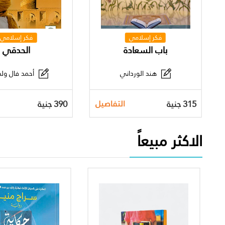
فكر إسلامي
فكر إسلامي
باب السعادة
الحدقي
هند الورداني
أحمد فال ولد
315 جنية
390 جنية
التفاصيل
الاكثر مبيعاً