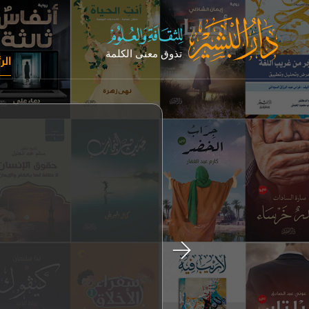
الر
Next
مقال