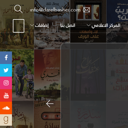
info@darelbasher.com
المركز الاعلامي
اتصل بنا
إضافات
Previous
ية الذين يشتركون في تقرير فكرة الألوهية وفكرة الوحي وفكرة النبوة، ضد غيرهم ممن لا يؤمنون بذلك.. إذا دعوتُ إلى هذا انطلاقًا من قوله تعالى في سورة الروم {الم غُلِبَتِ الرُّومُ فِي أَدْنَى الْأَرْضِ وَهُم مِّن بَعْدِ غَلَبِهِمْ سَيَغْلِبُونَ فِي بِضْعِ سِنِينَ لِلَّهِ الْأَمْرُ مِن قَبْلُ وَمِن بَعْدُ وَيَوْمَئِذٍ يَفْرَحُ الْمُؤْمِنُونَ بِنَصْرِ اللَّهِ يَنصُرُ مَن يَشَاءُ وَهُوَ الْعَزِيزُ الرَّحِيمُ} (الروم: 1- 5)، فأنا مُحقٌّ في دعوتي؛ لأن الله سمَّى انتصار أصحاب وحي سماوي على عبدة النار: نَصْرًا له؛ أي حين انتصر الروم على الفرس.. ودعا المسلمين إلى الفرح بدائرة قريبة من دائرتهم الدينية؛ حيث انتصر من يشتركون معهم في عدة مبادئ على آخرين لا رابطة مشتركة تجمعهم مع المسلمين. فدعوتي هنا تتفق مع مقصد من مقاصد القرآن، وهو تعاون الهويات المتقاربة، ممن يؤمنون بالإله وبالوحي؛ فهم أقرب إلى بعضهم البعض ممن ينكر هذه المبادئ. أما من يزعم بأن هذه الآيات خاصة بمكة، وبالتالي غير صحيح ما يمكن أن يُستنبط منها من دلالات معاصرة.. فنرد عليه ادعاءه بأنه يقيد النص القرآني بلا دليل، ويخالف مقاصد القرآن. بقي لنا ضابط رابع، وهو عدم مخالفة إجماعات القرآن الكريم.. وهو ضابط مهم جدًّا.. فمثلاً، القرآن الكريم له مراد من تحقيق العدل؛ ومن ثم، فكل ممارسة تتجه إلى الظلم هي ممارسة حرام، وأيُّ تطويع للنص القرآني في هذا الاتجاه هو تطويع حرام؛ لأن القرآن الكريم دائمًا يمتدح العدل ويذم الظلم، حتى لو كان في سياق الفصل بين مسلم وغير مسلم، مثل قوله تعالى: {إِنَّا أَنزَلْنَا إِلَيْكَ الْكِتَابَ بِالْحَقِّ لِتَحْكُمَ بَيْنَ النَّاسِ بِمَا أَرَاكَ اللَّهُ وَلَا تَكُن لِّلْخَائِنِينَ خَصِيمًا} (النساء: 105)، الذي أنصف يهوديًّا من مسلم. من الملاحظ أن القراءات المعاصرة في تجديد الفكر والدعوة، حتى تلك التي يختلف معها البعض، تحاول أن تنطلق من القرآن الكريم، وأن تُوجِد لها مظلة من توجيهاته ومقاصده.. ما دلالة ذلك؟ لاشك أن هذا يدل على “مركزية” القرآن الكريم.. ونحن نجد أن “أصول الفقه”، كمجال علمي محدد، هو أول علم لفت إلى مركزية القرآن، بوصفه المرجعية الحاكمة.. بل قبل “أصول الفقه” نجد القرآن ذاته قد عبَّر عن نفسه تعبيرًا دقيقًا جدًّا ساعة وَصَفَ نفسه في إطار “مصادر المعرفة” بأنه (مُهيمِنًا عليه)، وذلك في قوله تعالى: {وَأَنزَلْنَا إِلَيْكَ الْكِتَابَ بِالْحَقِّ مُصَدِّقًا لِّمَا بَيْنَ يَدَيْهِ مِنَ الْكِتَابِ وَمُهَيْمِنًا عَلَيْهِ} (المائدة: 48). فمصادر المعرفة متنوعة جدًّا، تتمثل في الحس، الملاحظة، عمل العقل، الحَدْس، المعرفة القلبية، إضافة إلى الكتابات وعلى رأسها الكتب السماوية. والقرآن الكريم جعل نفسه مهيمنًا على كل مصادر المعرفة السابقة والمعاصرة واللاحقة؛ انطلاقًا من حقيقة ثابتة واضحة، وهي أن الله عز وجل الذي أنزل الكتاب العزيز هو العلَّام العليم العالم المحيط القيوم.. إلى آخر تلك الصفات التي تعني أنه سبحانه محيط بعلم السابق وبعلم الآن وبعلم الغد. فجاء الأصوليون وجعلوا القرآن الكريم في قمة المصادر المتفَق عليها، يليه السنة النبوية، يليهما الإجماع.. وذلك عند كل المذاهب الفقهية؛ ثم تختلف المذاهب بعد ذلك فيما يلي هذه المصادر الثلاثة. ثم حدث بعد ذلك توسيع لهذا النطاق الذي تحكمه المرجعية؛ بحيث لا يكون فقط في الإطار التشريعي المحدود المتعلق بالأحكام، وإنما انتقل إلى الفكر، وانتقل في وقت مبكر للغاية.. فنجد ابن رشد، في كتابه الشهير (فصل المقال فيما بين الحكمة والشريعة من الاتصال)، يقول: “يجب علينا إن ألفينا [أي وجدنا] لمن تقدمنا من الأمم السالفة نظرًا في الموجودات، واعتبارًا لها، بحسب ما اقتضته شرائط البرهان؛ أن ننظر في الذي قالوه من ذلك، وما أثبتوه في كتبهم: فما كان منها موافقًا للحق قبلناه منهم، وسُررنا به، وشكرناهم عليه؛ وما كان منها غبر موافق للحق نبَّهْنا عليه، وحذَّرْنا منه، وعذرناهم”. فالقراءات المتفِقة مع القرآن الكريم والمختلفة معه تعي جيدًا فكرة “مركزيته”.. لكنني أستطيع أن أفرز- في إطار الفكر وفي إطار الحركة- بين من يستدعي القرآن الكريم مرجعيةً حاكمة لضبط النظر والحركة، ومَنْ يستدعيه مرجعيةً مراوغة لتمرير أفكار انحرافية.. وهذا الوعي يتحقق من خلال الضوابط الأربعة السابقة. ثمة قراءات كثيرة حاولت الاقتراب من النص القرآني بمنظار مختلف؛ مثل محمد أركون، محمد شحرور، محمد عابد الجا