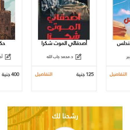
أندلس
أصدقائي الموت شكرا
حكا
ر
د.محمد جاب الله
أحم
125 جنية
400 جنية
التفاصيل
التفاصيل
رشحنا لك