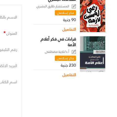
المستشار طارق البشري
فكر إسلامي
الاسم بالكا
90 جنية
التفاصيل
*
العنوان
قراءات في فكر أعلام
الأمة
رقم التليفو
أ.د/نادية مصطفى
فكر إسلامي
230 جنية
البريد الالك
التفاصيل
اسم الكتاب