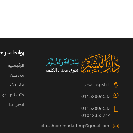
روابط سريعة
الرئيسية
من نحن
القاهرة - مصر
مقالات
كتب (بي دي 
01152806533
اتصل بنا
01152806533
01012355714
elbasheer.marketing@gmail.com