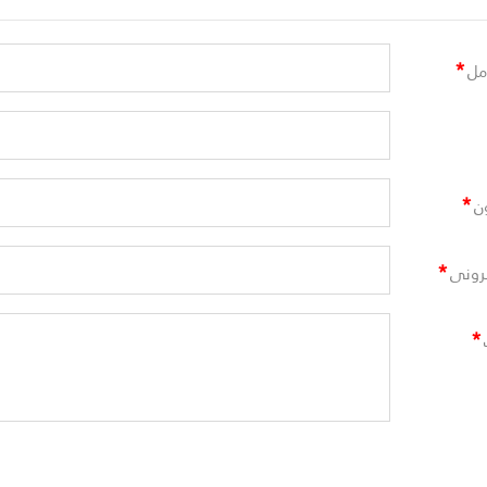
*
مل
*
ن
*
ترونى
*