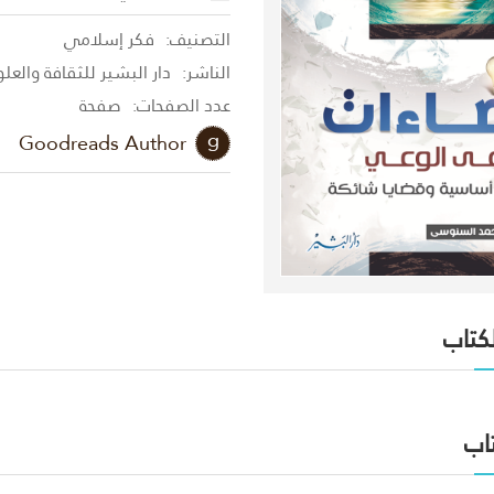
التصنيف:
فكر إسلامي
الناشر:
دار البشير للثقافة والعل
عدد الصفحات:
صفحة
Goodreads Author
لكتاب
اب