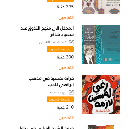
395 جنية
التفاصيل
المدخل الي منهج التذوق عند
محمود شاكر
عبد الحميد العمري
التنمية الاسرية
300 جنية
التفاصيل
قراءة نفسية في مذهب
الرافعي للحب
إيهاب محمد
التنمية الاسرية
210 جنية
التفاصيل
منهج الشيخ الغزالي في تناول