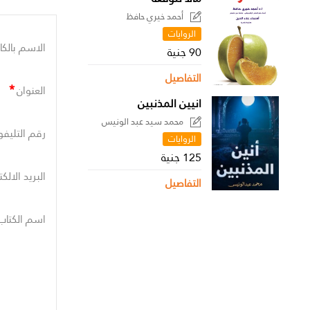
أحمد خيري حافظ
الروايات
الاسم بالكا
90 جنية
التفاصيل
*
العنوان
انيين المذنبين
محمد سيد عبد الونيس
رقم التليفو
الروايات
125 جنية
البريد الالك
التفاصيل
اسم الكتاب