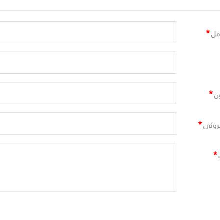
*
مل
*
ن
*
ترونى
*