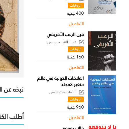
الروايات
400 جنية
التفاصيل
قرن الرعب الأفريقي
عايدة العزب موسى
الروايات
160 جنية
التفاصيل
العلاقات الدولية في عالم
متغير 3مجلد
نبذه عن ا
أ.د/نادية مصطفى
الروايات
960 جنية
أطلب الكت
التفاصيل
مالا نتوقعه