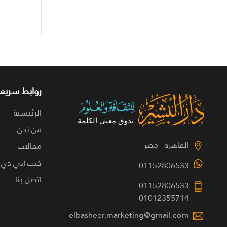
روابط سريعة
الرئيسية
من نحن
القاهرة - مصر
مقالات
كتب (بي دي 
01152806533
اتصل بنا
01152806533
01012355714
elbasheer.marketing@gmail.com