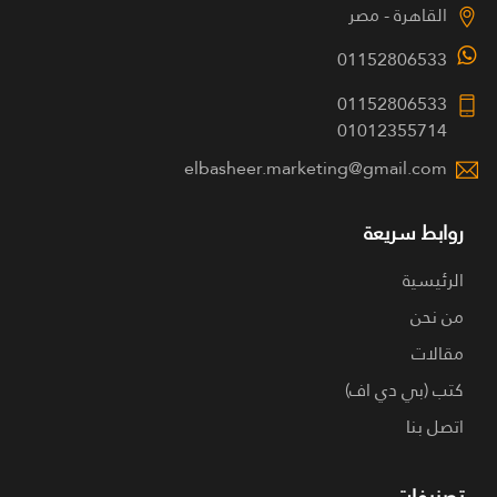
القاهرة - مصر
01152806533
01152806533
01012355714
elbasheer.marketing@gmail.com
روابط سريعة
الرئيسية
من نحن
مقالات
كتب (بي دي اف)
اتصل بنا
تصنيفات