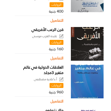
الروايات
400 جنية
التفاصيل
قرن الرعب الأفريقي
عايدة العزب موسى
الروايات
160 جنية
التفاصيل
العلاقات الدولية في عالم
متغير 3مجلد
أ.د/نادية مصطفى
الروايات
960 جنية
التفاصيل
مالا نتوقعه