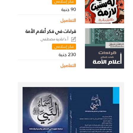
فكر إسلامي
90 جنية
التفاصيل
قراءات في فكر أعلام الأمة
أ.د/نادية مصطفى
فكر إسلامي
230 جنية
التفاصيل