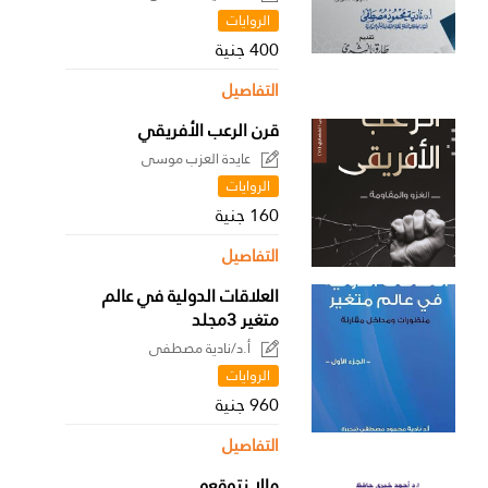
الروايات
400 جنية
التفاصيل
قرن الرعب الأفريقي
عايدة العزب موسى
الروايات
160 جنية
التفاصيل
العلاقات الدولية في عالم
متغير 3مجلد
أ.د/نادية مصطفى
الروايات
960 جنية
التفاصيل
مالا نتوقعه