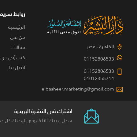
روابط سريعة
الرئيسية
من نحن
القاهرة - مصر
مقالات
كتب (بي دي 
01152806533
اتصل بنا
01152806533
01012355714
elbasheer.marketing@gmail.com
اشترك فى النشرة البريدية
سجل بريدك الالكترونى ليصلك كل جد