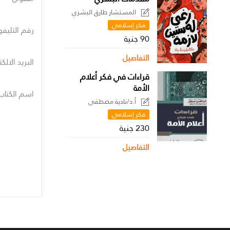
المستشار طارق البشري
فكر إسلامي
رقم التليفو
90 جنية
التفاصيل
البريد الالك
قراءات في فكر أعلام
الأمة
اسم الكتاب
أ.د/نادية مصطفى
فكر إسلامي
230 جنية
التفاصيل