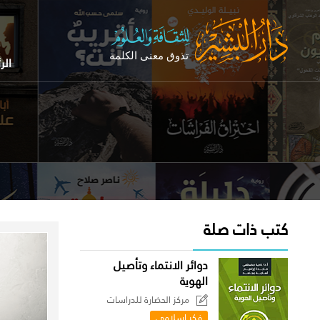
الر
كتب ذات صلة
دوائر الانتماء وتأصيل
الهوية
مركز الحضارة للدراسات
السياسية
فكر إسلامي