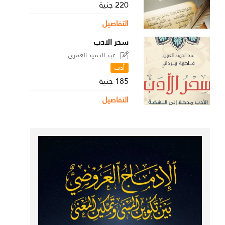
220 جنية
التفاصيل
سحر الادب
عبد الحميد العمري
أدب
185 جنية
التفاصيل