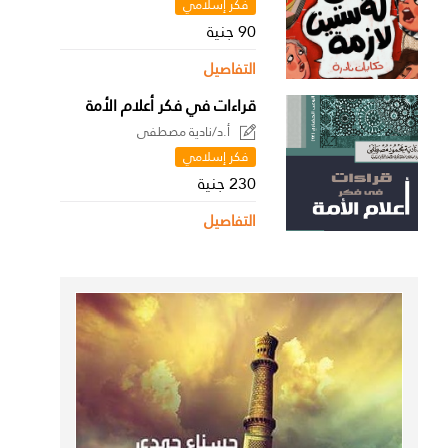
فكر إسلامي
90 جنية
التفاصيل
قراءات في فكر أعلام الأمة
أ.د/نادية مصطفى
فكر إسلامي
230 جنية
التفاصيل