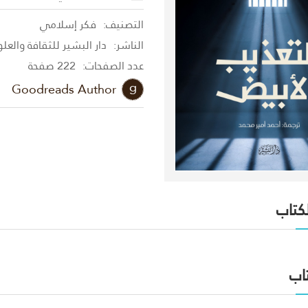
التصنيف:
فكر إسلامي
الناشر:
دار البشير للثقافة والعل
عدد الصفحات:
222 صفحة
Goodreads Author
لكتاب
اب