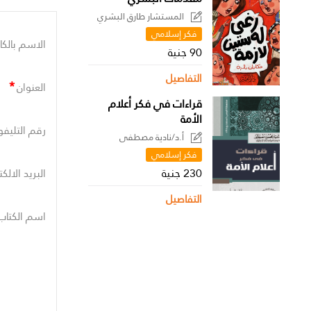
المستشار طارق البشري
فكر إسلامي
الاسم بالكا
90 جنية
التفاصيل
*
العنوان
قراءات في فكر أعلام
الأمة
رقم التليفو
أ.د/نادية مصطفى
فكر إسلامي
230 جنية
البريد الالك
التفاصيل
اسم الكتاب