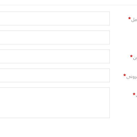
*
مل
*
ن
*
ترونى
*