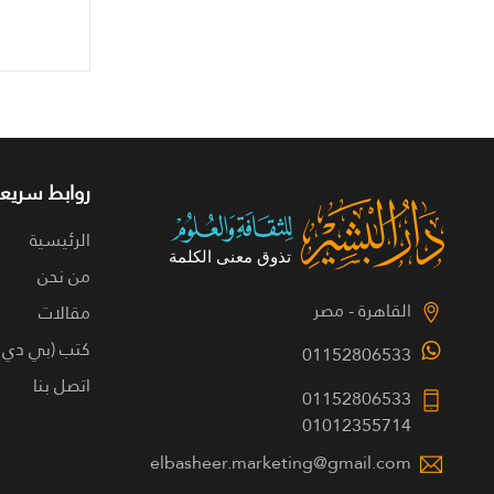
روابط سريعة
الرئيسية
من نحن
القاهرة - مصر
مقالات
كتب (بي دي 
01152806533
اتصل بنا
01152806533
01012355714
elbasheer.marketing@gmail.com