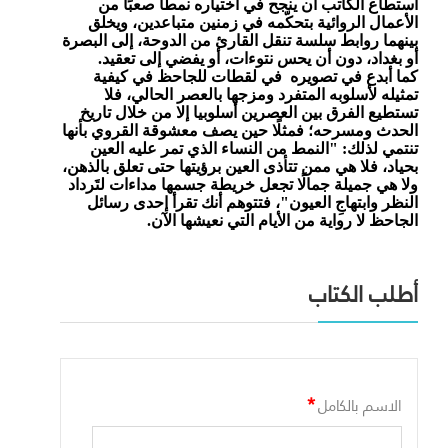
استطاع الكاتب أن ينجح في اختياره نمطًا صعبًا من
الأعمال الروائية بتحكّمه في زمنين متباعدين، ويخلق
بينهما روابط سلسة تنقل القارئ من الدوحة، إلى البصرة
أو بغداد، دون أن يحس نتوءات، أو يفضي إلى تعقيد.
كما أبدع في تصويره في لقطات للجاحظ في كيفية
تمثيله لأسلوبه المتفرد ومزجها بالعصر الحالي، فلا
تستطيع الفرق بين العصرين أسلوبيا إلا من خلال تاريخ
الحدث ومسرحه؛ فمثلًا حين يصف معشوقة القروي بأنها
تنتمي لذلك: "النمط من النساء الذي تمر عليه العين
بحياد، فلا هي ممن تتأذى العين برؤيتها حتى تعلق بالذهن،
ولا هي جميلة جمالًا تجعل خريطة جسمها مداءات لتَرداد
النظر وابتهاجِ العيون"، فتتوهم أنك تقرأ إحدى رسائل
الجاحظ لا رواية من الأيام التي نعيشها الآن.
أطلب الكتاب
*
الاسم بالكامل