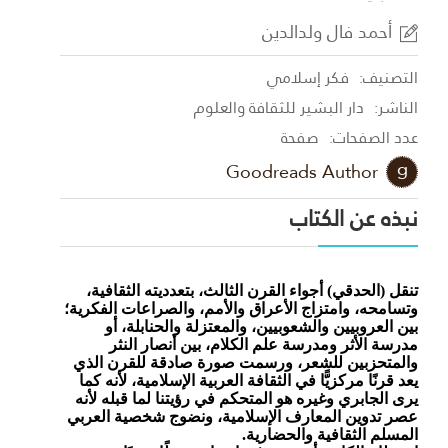
أحمد فال ولدالدين
التصنيف:
فكر إسلامي
الناشر:
دار البشير للثقافة والعلوم
عدد الصفحات:
صفحة
Goodreads Author
نبذه عن الكتاب
تنقل (الحدقي) أجواء القرن الثالث، بتعدديته الثقافية،
وتسامحه، وامتزاج الأعراق والأمم، والصراعات الفكرية؛
بين العروبيين والشعوبيين، والمعتزلة والحنابلة، أو
مدرسة الأثر ومدرسة علم الكلام، بين أنصار النثر
والمتحزبين للشعر، ورسمت صورة صادقة للقرن الذي
يعد قرنًا مركزيًّا في الثقافة العربية الإسلامية، لأنه كما
يرى الجابري وغيره هو المتحكم في رؤيتنا لما قبله لأنه
عصر تدوين المعارف الإسلامية، ونضوج شخصية العربي
المسلم الثقافية والحضارية.