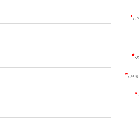
*
مل
*
ن
*
ترونى
*