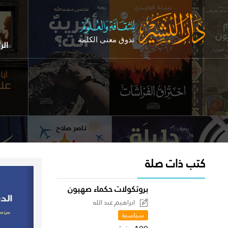
الر
كتب ذات صلة
بروتكولات حكماء صهيون
ابراهيم عبد الله
سياسية