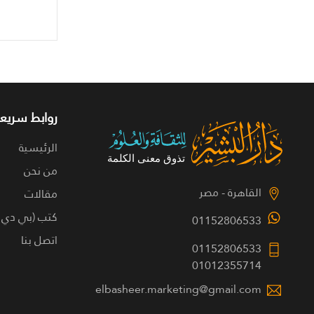
روابط سريعة
الرئيسية
من نحن
القاهرة - مصر
مقالات
كتب (بي دي 
01152806533
اتصل بنا
01152806533
01012355714
elbasheer.marketing@gmail.com