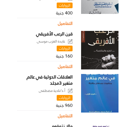
الروايات
400 جنية
التفاصيل
قرن الرعب الأفريقي
عايدة العزب موسى
الروايات
160 جنية
التفاصيل
العلاقات الدولية في عالم
متغير 3مجلد
أ.د/نادية مصطفى
الروايات
960 جنية
التفاصيل
مالا نتوقعه