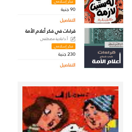
فكر إسلامي
90 جنية
التفاصيل
قراءات في فكر أعلام الأمة
أ.د/نادية مصطفى
فكر إسلامي
230 جنية
التفاصيل