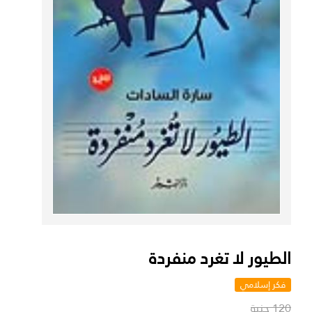
الطيور لا تغرد منفردة
فكر إسلامي
120 جنية