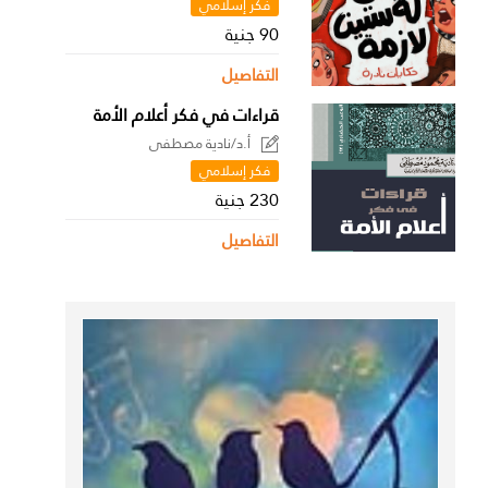
فكر إسلامي
90 جنية
التفاصيل
قراءات في فكر أعلام الأمة
أ.د/نادية مصطفى
فكر إسلامي
230 جنية
التفاصيل