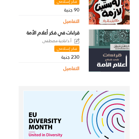
فكر إسلامي
90 جنية
التفاصيل
قراءات في فكر أعلام الأمة
أ.د/نادية مصطفى
فكر إسلامي
230 جنية
التفاصيل