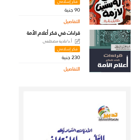
فكر إسلامي
90 جنية
التفاصيل
قراءات في فكر أعلام الأمة
أ.د/نادية مصطفى
فكر إسلامي
230 جنية
التفاصيل