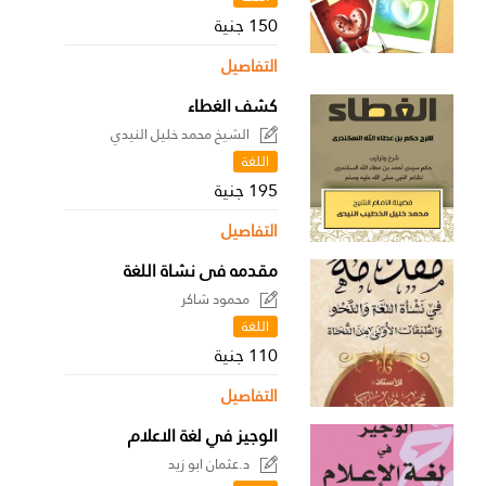
150 جنية
التفاصيل
كشف الغطاء
الشيخ محمد خليل النيدي
اللغة
195 جنية
التفاصيل
مقدمه فى نشاة اللغة
محمود شاكر
اللغة
110 جنية
التفاصيل
الوجيز في لغة الاعلام
د.عثمان ابو زيد