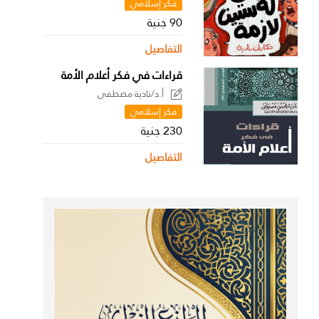
فكر إسلامي
90 جنية
التفاصيل
قراءات في فكر أعلام الأمة
أ.د/نادية مصطفى
فكر إسلامي
230 جنية
التفاصيل