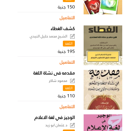
150 جنية
التفاصيل
كشف الغطاء
الشيخ محمد خليل النيدي
اللغة
195 جنية
التفاصيل
مقدمه فى نشاة اللغة
محمود شاكر
اللغة
110 جنية
التفاصيل
الوجيز في لغة الاعلام
د.عثمان ابو زيد