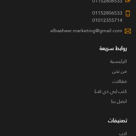
01152806533
01152806533
01012355714
elbasheer.marketing@gmail.com
روابط سريعة
الرئيسية
من نحن
مقالات
كتب (بي دي اف)
اتصل بنا
تصنيفات
ادب