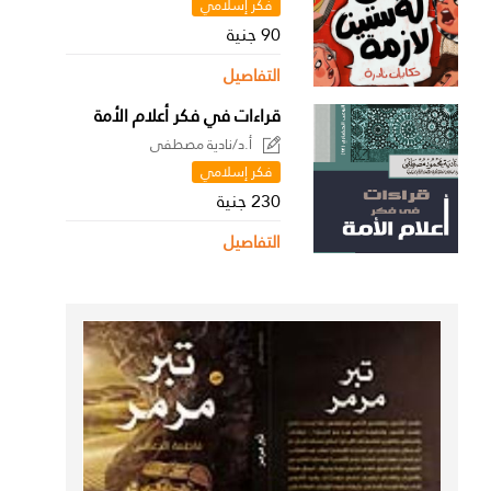
فكر إسلامي
90 جنية
التفاصيل
قراءات في فكر أعلام الأمة
أ.د/نادية مصطفى
فكر إسلامي
230 جنية
التفاصيل