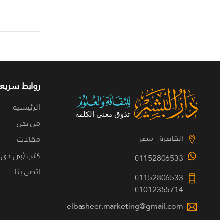
روابط سريعة
الرئيسية
من نحن
القاهرة - مصر
مقالات
كتب (بي دي 
01152806533
اتصل بنا
01152806533
01012355714
elbasheer.marketing@gmail.com