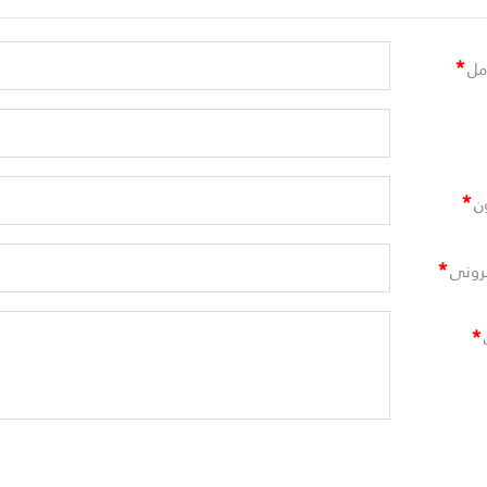
*
مل
*
ن
*
ترونى
*