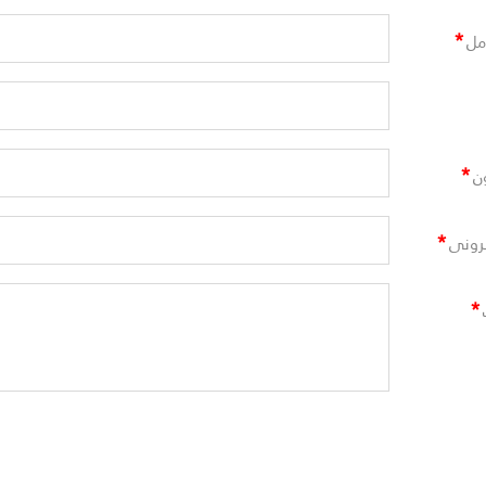
*
مل
*
ن
*
ترونى
*