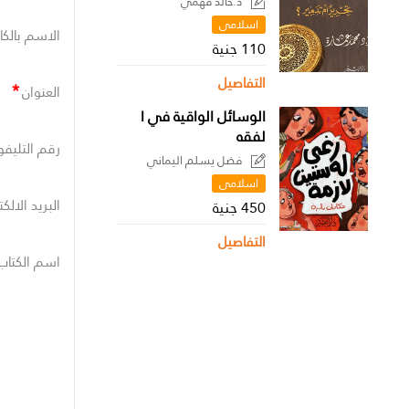
د.خالد فهمي
اسلامى
الاسم بالكا
110 جنية
التفاصيل
*
العنوان
الوسائل الواقية في ا
لفقه
رقم التليفو
فضل يسلم اليماني
اسلامى
البريد الالك
450 جنية
التفاصيل
اسم الكتاب