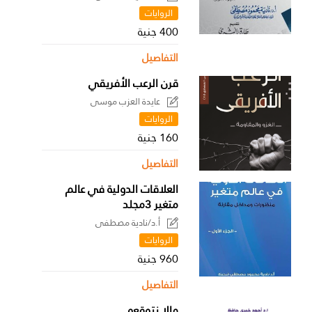
الروايات
400 جنية
التفاصيل
قرن الرعب الأفريقي
عايدة العزب موسى
الروايات
160 جنية
التفاصيل
العلاقات الدولية في عالم
متغير 3مجلد
أ.د/نادية مصطفى
الروايات
960 جنية
التفاصيل
مالا نتوقعه