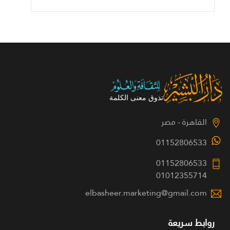
القاهرة - مصر
01152806533
01152806533
01012355714
elbasheer.marketing@gmail.com
روابط سريعة