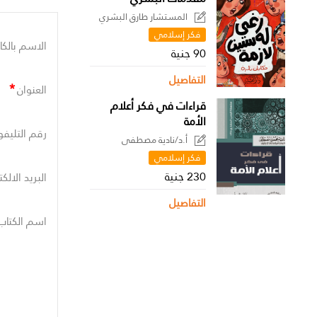
المستشار طارق البشري
فكر إسلامي
الاسم بالكا
90 جنية
التفاصيل
*
العنوان
قراءات في فكر أعلام
الأمة
رقم التليفو
أ.د/نادية مصطفى
فكر إسلامي
230 جنية
البريد الالك
التفاصيل
اسم الكتاب