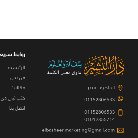
روابط سريعة
الرئيسية
من نحن
القاهرة - مصر
مقالات
كتب (بي دي 
01152806533
اتصل بنا
01152806533
01012355714
elbasheer.marketing@gmail.com