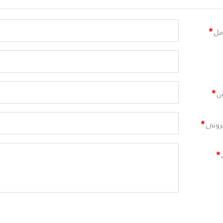
*
مل
*
ن
*
ترونى
*