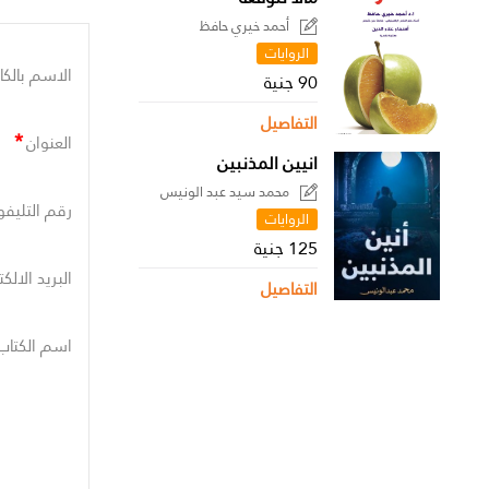
أحمد خيري حافظ
الروايات
الاسم بالكا
90 جنية
التفاصيل
*
العنوان
انيين المذنبين
محمد سيد عبد الونيس
رقم التليفو
الروايات
125 جنية
البريد الالك
التفاصيل
اسم الكتاب