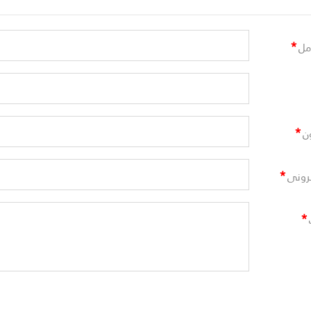
*
مل
*
ن
*
ترونى
*