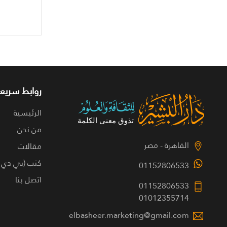
روابط سريعة
الرئيسية
من نحن
القاهرة - مصر
مقالات
كتب (بي دي 
01152806533
اتصل بنا
01152806533
01012355714
elbasheer.marketing@gmail.com