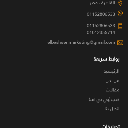
القاهرة - مصر
01152806533
01152806533
01012355714
elbasheer.marketing@gmail.com
روابط سريعة
الرئيسية
من نحن
مقالات
كتب (بي دي اف)
اتصل بنا
تصنيفات