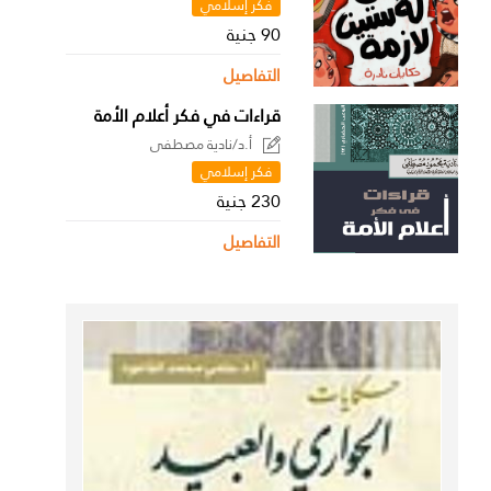
فكر إسلامي
90 جنية
التفاصيل
قراءات في فكر أعلام الأمة
أ.د/نادية مصطفى
فكر إسلامي
230 جنية
التفاصيل