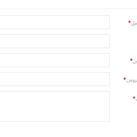
*
مل
*
ن
*
ترونى
*