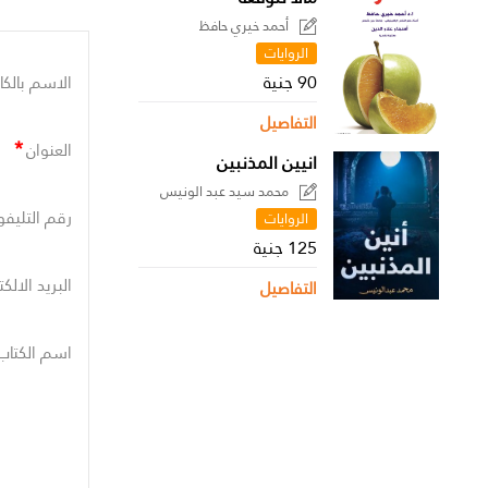
أحمد خيري حافظ
الروايات
90 جنية
الاسم بالكا
التفاصيل
*
العنوان
انيين المذنبين
محمد سيد عبد الونيس
رقم التليفو
الروايات
125 جنية
البريد الالك
التفاصيل
اسم الكتاب