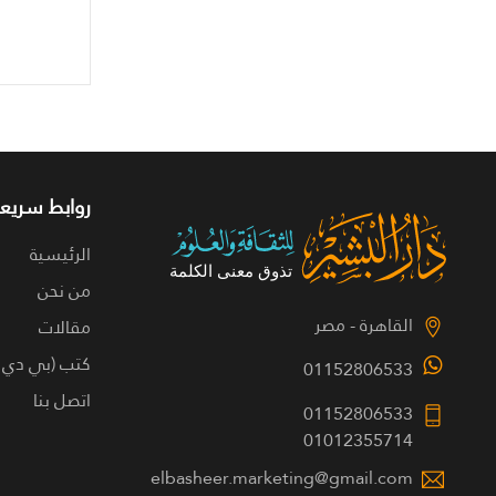
روابط سريعة
الرئيسية
من نحن
القاهرة - مصر
مقالات
كتب (بي دي 
01152806533
اتصل بنا
01152806533
01012355714
elbasheer.marketing@gmail.com