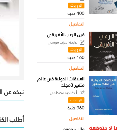
الروايات
400 جنية
التفاصيل
قرن الرعب الأفريقي
عايدة العزب موسى
الروايات
160 جنية
التفاصيل
العلاقات الدولية في عالم
متغير 3مجلد
نبذه عن ا
أ.د/نادية مصطفى
الروايات
960 جنية
أطلب الكت
التفاصيل
مالا نتوقعه