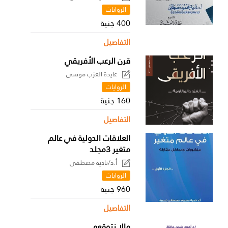
الروايات
400 جنية
التفاصيل
قرن الرعب الأفريقي
عايدة العزب موسى
الروايات
160 جنية
التفاصيل
العلاقات الدولية في عالم
متغير 3مجلد
أ.د/نادية مصطفى
الروايات
960 جنية
التفاصيل
مالا نتوقعه