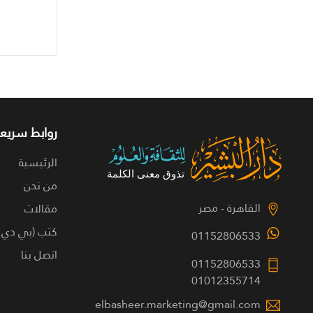
روابط سريعة
الرئيسية
من نحن
القاهرة - مصر
مقالات
كتب (بي دي 
01152806533
اتصل بنا
01152806533
01012355714
elbasheer.marketing@gmail.com