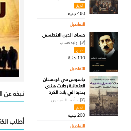
القطوري
تاريخ
480 جنية
التفاصيل
حسام الدين الاندلسى
وليد كساب
تاريخ
110 جنية
التفاصيل
جاسوس في كردستان
العثمانية رحلات هنري
نبذه عن ا
بندية الي بلاد الكرد
د.أحمد الشرقاوي
تاريخ
200 جنية
أطلب الكت
التفاصيل