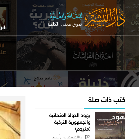
الر
كتب ذات صلة
يهود الدولة العثمانية
والجمهورية التركية
(مترجم)
د/الصفصافي أحمد