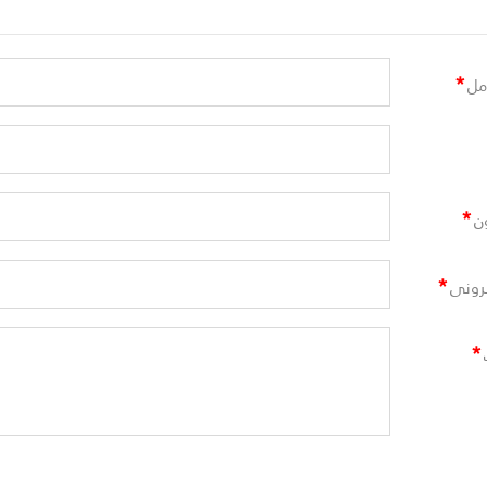
*
مل
*
ن
*
ترونى
*