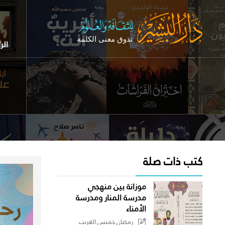
الر
كتب ذات صلة
موزانة بين منهجي
مدرسة المنار ومدرسة
الأمناء
رمضان خميس الغريب