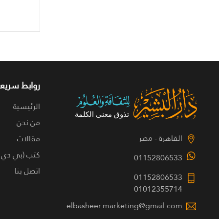
روابط سريعة
الرئيسية
من نحن
القاهرة - مصر
مقالات
كتب (بي دي 
01152806533
اتصل بنا
01152806533
01012355714
elbasheer.marketing@gmail.com