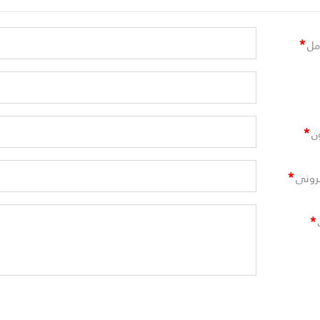
*
مل
*
ن
*
ترونى
*