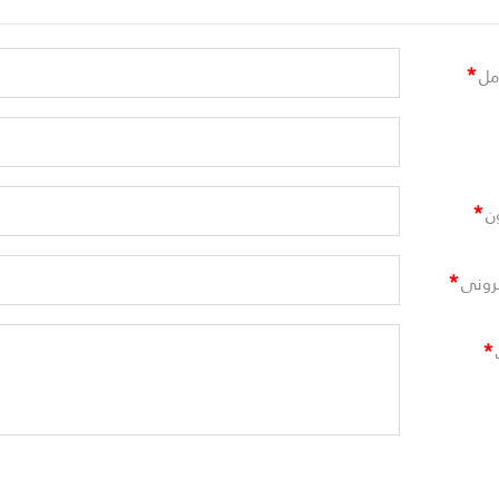
*
مل
*
ن
*
ترونى
*