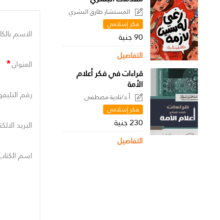
المستشار طارق البشري
فكر إسلامي
الاسم بالكا
90 جنية
التفاصيل
*
العنوان
قراءات في فكر أعلام
الأمة
رقم التليفو
أ.د/نادية مصطفى
فكر إسلامي
230 جنية
البريد الالك
التفاصيل
اسم الكتاب