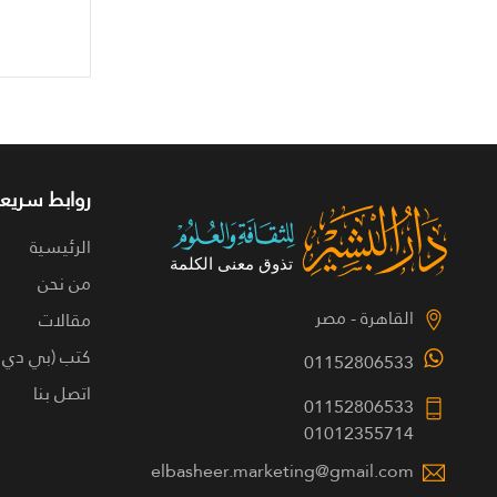
روابط سريعة
الرئيسية
من نحن
القاهرة - مصر
مقالات
كتب (بي دي 
01152806533
اتصل بنا
01152806533
01012355714
elbasheer.marketing@gmail.com