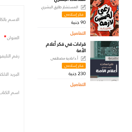
المستشار طارق البشري
فكر إسلامي
الاسم بالكا
90 جنية
التفاصيل
*
العنوان
قراءات في فكر أعلام
الأمة
رقم التليفو
أ.د/نادية مصطفى
فكر إسلامي
230 جنية
البريد الالك
التفاصيل
اسم الكتاب