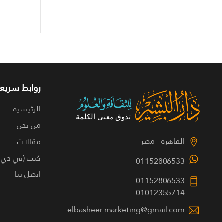
روابط سريعة
الرئيسية
من نحن
القاهرة - مصر
مقالات
كتب (بي دي 
01152806533
اتصل بنا
01152806533
01012355714
elbasheer.marketing@gmail.com