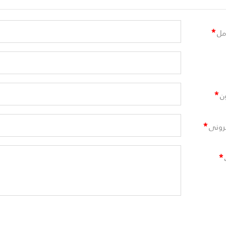
*
مل
*
ن
*
ترونى
*