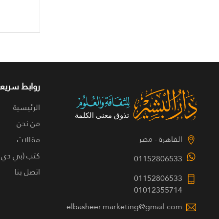
روابط سريعة
الرئيسية
من نحن
القاهرة - مصر
مقالات
كتب (بي دي 
01152806533
اتصل بنا
01152806533
01012355714
elbasheer.marketing@gmail.com