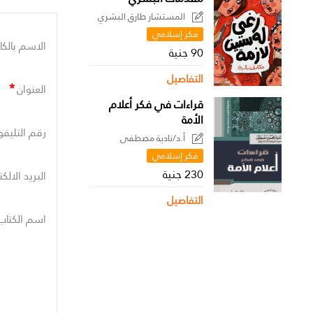
المستشار طارق البشري
فكر إسلامي
الاسم بالكا
90 جنية
التفاصيل
*
العنوان
قراءات في فكر أعلام
الأمة
رقم التليفو
أ.د/نادية مصطفى
فكر إسلامي
230 جنية
البريد الالك
التفاصيل
اسم الكتاب