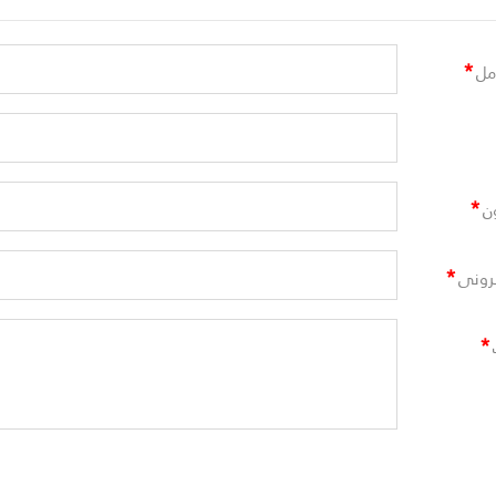
*
مل
*
ن
*
ترونى
*