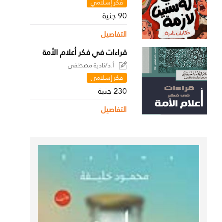
فكر إسلامي
90 جنية
التفاصيل
قراءات في فكر أعلام الأمة
أ.د/نادية مصطفى
فكر إسلامي
230 جنية
التفاصيل