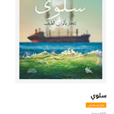
سلوي
فكر إسلامي
115 جنية