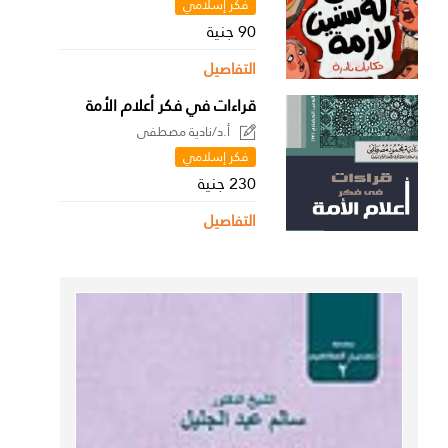
فكر إسلامي
90 جنية
التفاصيل
قراءات في فكر أعلام الأمة
أ.د/نادية مصطفى
فكر إسلامي
230 جنية
التفاصيل