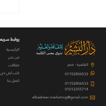
روابط سريعة
الرئيسية
من نحن
القاهرة - مصر
مقالات
كتب (بي دي 
01152806533
اتصل بنا
01152806533
01012355714
elbasheer.marketing@gmail.com