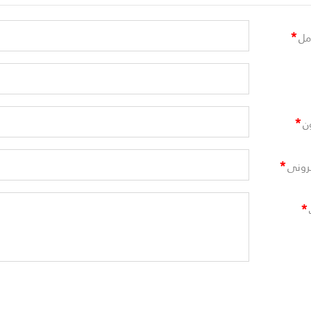
*
مل
*
ن
*
ترونى
*