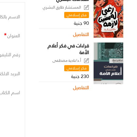
المستشار طارق البشري
فكر إسلامي
الاسم بالكا
90 جنية
*
التفاصيل
العنوان
قراءات في فكر أعلام
الأمة
رقم التليفو
أ.د/نادية مصطفى
فكر إسلامي
البريد الالك
230 جنية
التفاصيل
اسم الكتاب