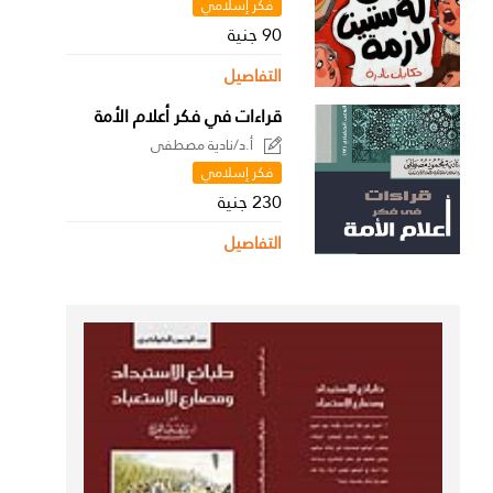
فكر إسلامي
90 جنية
التفاصيل
قراءات في فكر أعلام الأمة
أ.د/نادية مصطفى
فكر إسلامي
230 جنية
التفاصيل