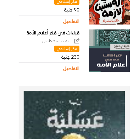
فكر إسلامي
90 جنية
التفاصيل
قراءات في فكر أعلام الأمة
أ.د/نادية مصطفى
فكر إسلامي
230 جنية
التفاصيل