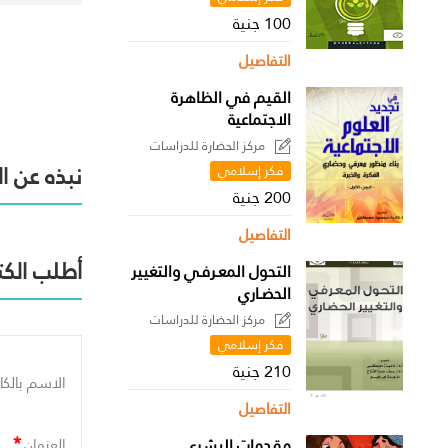
100 جنية
التفاصيل
القيم في الظاهرة
الاجتماعية
مركز الحضارة للدراسات
السياسية
نبذه عن ا
فكر إسلامي
200 جنية
التفاصيل
أطلب الكت
التحول المعـرفـي والتغيير
الحضـاري
مركز الحضارة للدراسات
السياسية
فكر إسلامي
210 جنية
الاسم بالكا
التفاصيل
*
مقدمات البشري
العنوان