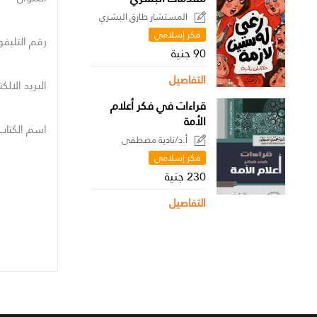
المستشار طارق البشري
فكر إسلامي
رقم التليفو
90 جنية
التفاصيل
البريد الالك
قراءات في فكر أعلام
الأمة
اسم الكتاب
أ.د/نادية مصطفى
فكر إسلامي
230 جنية
التفاصيل