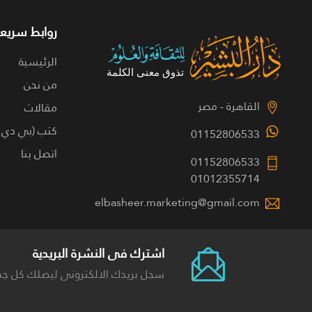
روابط سريعة
الرئيسية
من نحن
القاهرة - مصر
مقالات
كتب (بي دي 
01152806533
اتصل بنا
01152806533
01012355714
elbasheer.marketing@gmail.com
اشترك فى النشرة البريدية
سجل بريدك الالكترونى ليصلك كل جد