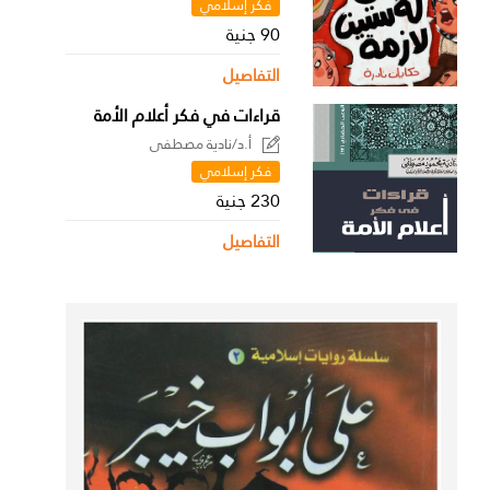
فكر إسلامي
90 جنية
التفاصيل
قراءات في فكر أعلام الأمة
أ.د/نادية مصطفى
فكر إسلامي
230 جنية
التفاصيل