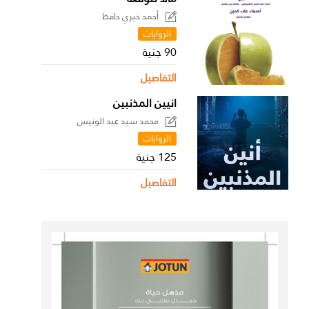
أحمد خيري حافظ
الروايات
90 جنية
التفاصيل
انيين المذنبين
محمد سيد عبد الونيس
الروايات
125 جنية
التفاصيل