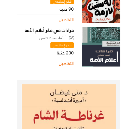
فكر إسلامي
90 جنية
التفاصيل
قراءات في فكر أعلام الأمة
أ.د/نادية مصطفى
فكر إسلامي
230 جنية
التفاصيل