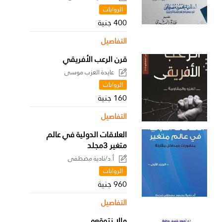
الروايات
400 جنية
التفاصيل
قرن الرعب الأفريقي
عايدة العزب موسى
الروايات
160 جنية
التفاصيل
العلاقات الدولية في عالم
متغير 3مجلد
أ.د/نادية مصطفى
الروايات
960 جنية
التفاصيل
مالا نتوقعه