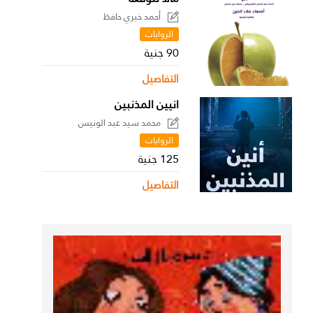
أحمد خيري حافظ
الروايات
90 جنية
التفاصيل
انيين المذنبين
محمد سيد عبد الونيس
الروايات
125 جنية
التفاصيل