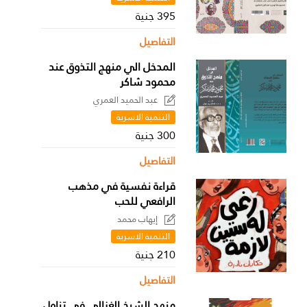
395 جنية
التفاصيل
المدخل الي منهج التذوق عند
محمود شاكر
عبد الحميد العمري
التنمية الاسرية
300 جنية
التفاصيل
قراءة نفسية في مذهب
الرافعي للحب
إيهاب محمد
التنمية الاسرية
210 جنية
التفاصيل
منهج الشيخ الغزالي في تناول