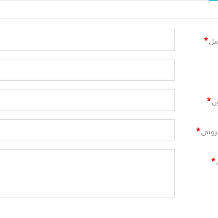
*
مل
*
ن
*
ترونى
*