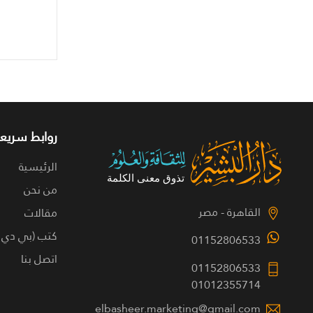
روابط سريعة
الرئيسية
من نحن
القاهرة - مصر
مقالات
كتب (بي دي 
01152806533
اتصل بنا
01152806533
01012355714
elbasheer.marketing@gmail.com