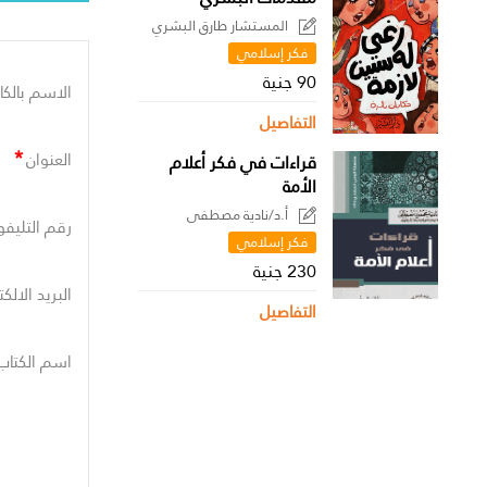
المستشار طارق البشري
فكر إسلامي
90 جنية
الاسم بالكا
التفاصيل
*
العنوان
قراءات في فكر أعلام
الأمة
أ.د/نادية مصطفى
رقم التليفو
فكر إسلامي
230 جنية
البريد الالك
التفاصيل
اسم الكتاب