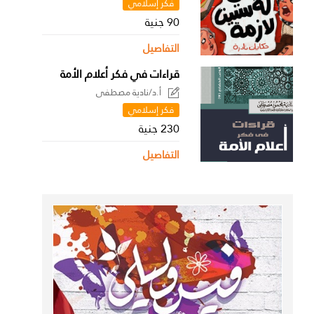
فكر إسلامي
90 جنية
التفاصيل
قراءات في فكر أعلام الأمة
أ.د/نادية مصطفى
فكر إسلامي
230 جنية
التفاصيل